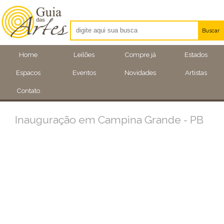
Buscar
Artistas
Home
Leilões
Compre já
Estados
Eventos
Espacos
Eventos
Novidades
Artistas
Locais
Contato
Inauguração em Campina Grande - PB