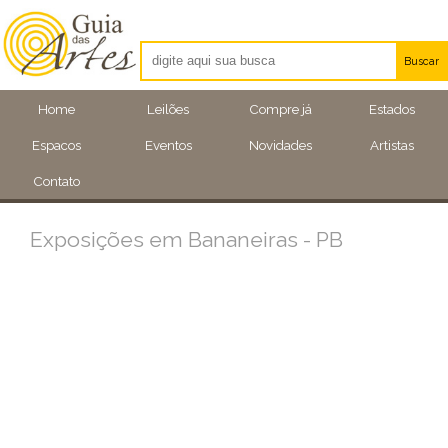
Buscar
Artistas
Home
Leilões
Compre já
Estados
Eventos
Espacos
Eventos
Novidades
Artistas
Locais
Contato
Exposições em Bananeiras - PB