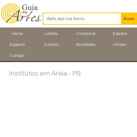
Buscar
Artistas
Home
Leilões
Compre já
Estados
Eventos
Espacos
Eventos
Novidades
Artistas
Locais
Contato
Institutos em Areia - PB