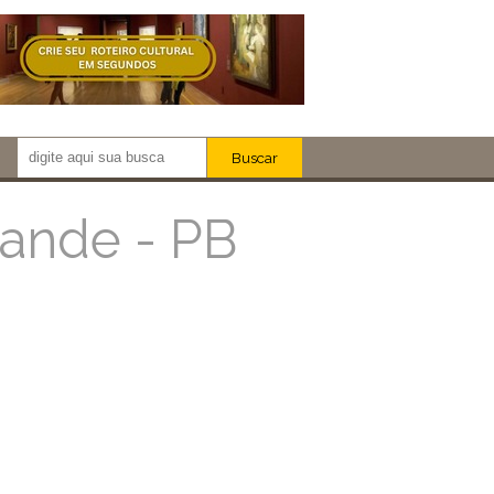
Buscar
Newsletter!
Artistas
rande - PB
Eventos
Locais
iar