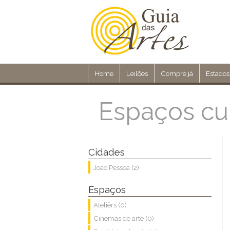
Home
Leilões
Compre já
Estados
Espaços cu
Cidades
Joao Pessoa (2)
Espaços
Ateliêrs (0)
Cinemas de arte (0)