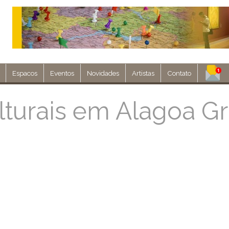
Espacos
Eventos
Novidades
Artistas
Contato
Assine nosso 
lturais em Alagoa G
Env