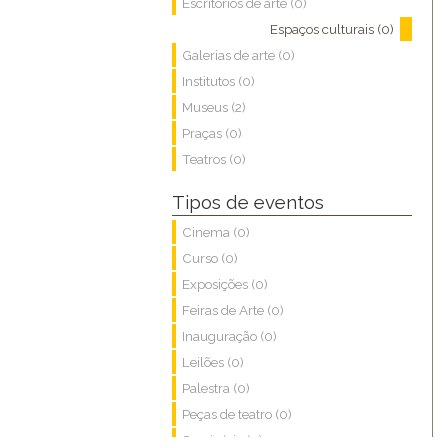
Escritórios de arte (0)
Espaços culturais (0)
Galerias de arte (0)
Institutos (0)
Museus (2)
Praças (0)
Teatros (0)
Tipos de eventos
Cinema (0)
Curso (0)
Exposições (0)
Feiras de Arte (0)
Inauguração (0)
Leilões (0)
Palestra (0)
Peças de teatro (0)
Seminário (0)