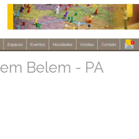
Espacos
Eventos
Novidades
Artistas
Contato
Assine nosso 
 em Belem - PA
Env