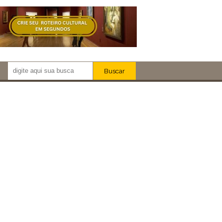
Buscar
Newsletter!
Artistas
Eventos
Locais
iar