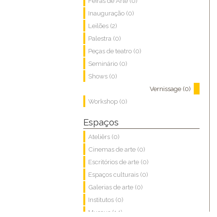
Feiras de Arte (0)
Inauguração (0)
Leilões (2)
Palestra (0)
Peças de teatro (0)
Seminário (0)
Shows (0)
Vernissage (0)
Workshop (0)
Espaços
Ateliêrs (0)
Cinemas de arte (0)
Escritórios de arte (0)
Espaços culturais (0)
Galerias de arte (0)
Institutos (0)
Museus (14)