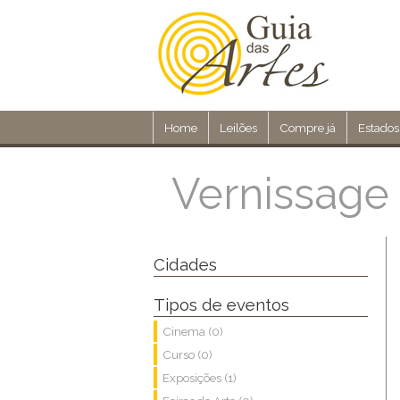
Home
Leilões
Compre já
Estados
Vernissage
Cidades
Tipos de eventos
Cinema (0)
Curso (0)
Exposições (1)