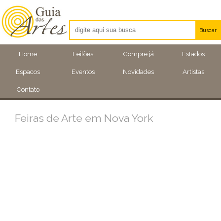
Buscar
Artistas
Home
Leilões
Compre já
Estados
Eventos
Espacos
Eventos
Novidades
Artistas
Locais
Contato
Feiras de Arte em Nova York