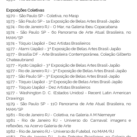
Exposições Coletivas
1970 - São Paulo SP - Coletiva, no Masp
1973 - São Paulo SP - 1a Exposição de Belas Artes Brasil-Japão
1974 - Rio de Janeiro RJ - O Mar, na Galeria Ibeu Copacabana
1974 - São Paulo SP - 6o Panorama de Arte Atual Brasileira, no
MAM/SP
1974 - Tóquio (Japão) - Dez Artistas Brasileiros
1977 - Atami (Japão) - 3ª Exposição de Belas Artes Brasil-Japão
1977 - Brasília DF - Arte Brasileira Contemporânea, Coleção Gilberto
Chateaubriand
1977 - Kyoto (Japão) - 3ª Exposição de Belas Artes Brasil-Japão
1977 - Rio de Janeiro RJ - 3ª Exposição de Belas Artes Brasil-Japão
1977 - São Paulo SP - 3ª Exposição de Belas Artes Brasil-Japão
1977 - Tóquio (Japão) - 3ª Exposição de Belas Artes Brasil-Japão
1977 - Tóquio (Japão) - Dez Artistas Brasileiros
1977 - Washington D. C. (Estados Unidos) - Recent Latin American
Drawings
1979 - São Paulo SP - 11O Panorama de Arte Atual Brasileira, no
MAM/SP
1981 - Rio de Janeiro RJ - Coletiva, na Galeria A M Niemeyer
1981 - Rio de Janeiro RJ - Universo do Carnaval: imagens e
reflexões, na Acervo Galeria de Arte
1982 - Rio de Janeiro RJ - Universo do Futebol, no MAM/RJ
1983 - Rio de Janeiro RJ - Auto-Retratos Brasileiros, na Galeria de