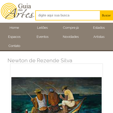
Buscar
Artistas
Home
Leilões
Compre já
Estados
Eventos
Espacos
Eventos
Novidades
Artistas
Locais
Contato
Newton de Rezende Silva