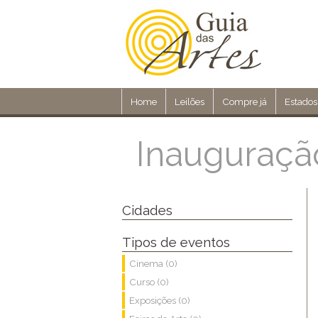
Home
Leilões
Compre já
Estados
Inauguraçã
Cidades
Tipos de eventos
Cinema (0)
Curso (0)
Exposições (0)