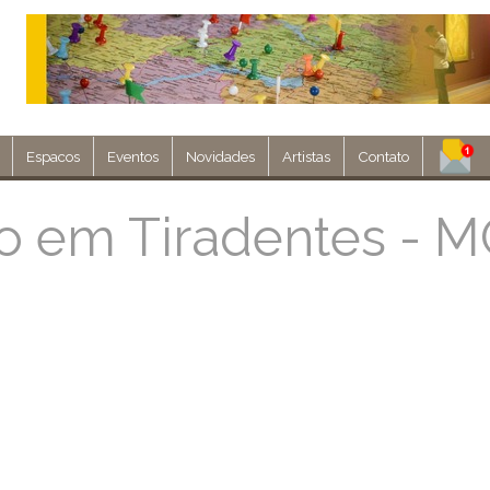
Espacos
Eventos
Novidades
Artistas
Contato
Assine nosso 
o em Tiradentes - 
Env