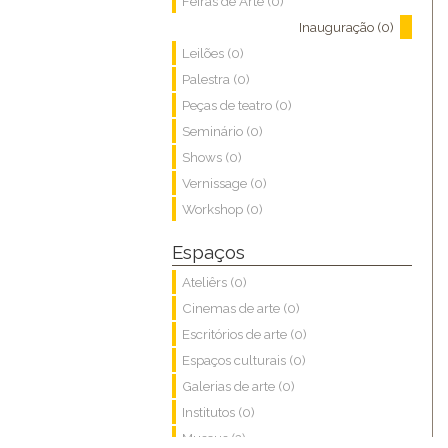
Feiras de Arte (0)
Inauguração (0)
Leilões (0)
Palestra (0)
Peças de teatro (0)
Seminário (0)
Shows (0)
Vernissage (0)
Workshop (0)
Espaços
Ateliêrs (0)
Cinemas de arte (0)
Escritórios de arte (0)
Espaços culturais (0)
Galerias de arte (0)
Institutos (0)
Museus (2)