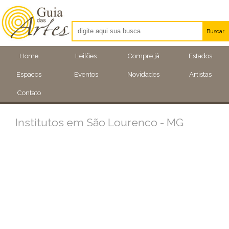
Buscar
Artistas
Home
Leilões
Compre já
Estados
Eventos
Espacos
Eventos
Novidades
Artistas
Locais
Contato
Institutos em São Lourenco - MG