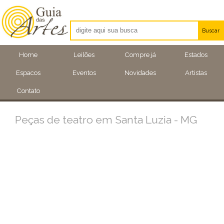
Buscar
Artistas
Home
Leilões
Compre já
Estados
Eventos
Espacos
Eventos
Novidades
Artistas
Locais
Contato
Peças de teatro em Santa Luzia - MG