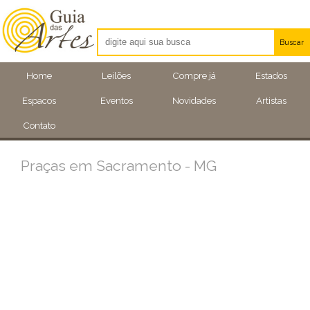
Buscar
Artistas
Home
Leilões
Compre já
Estados
Eventos
Espacos
Eventos
Novidades
Artistas
Locais
Contato
Praças em Sacramento - MG