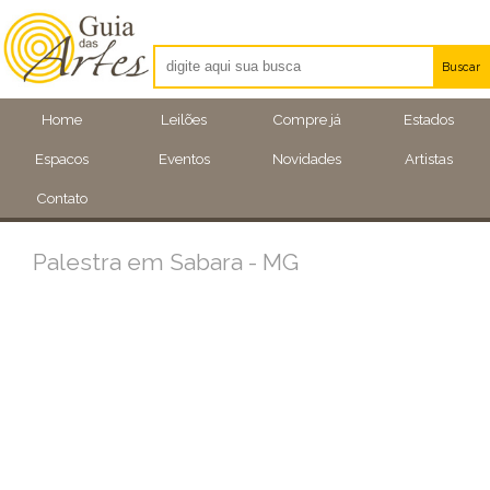
Buscar
Artistas
Home
Leilões
Compre já
Estados
Eventos
Espacos
Eventos
Novidades
Artistas
Locais
Contato
Palestra em Sabara - MG