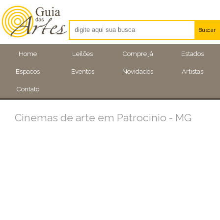
Buscar
Artistas
Home
Leilões
Compre já
Estados
Eventos
Espacos
Eventos
Novidades
Artistas
Locais
Contato
Cinemas de arte em Patrocinio - MG