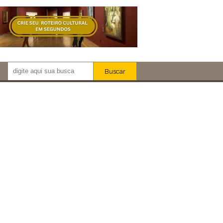
Buscar
Newsletter!
Artistas
Eventos
Locais
iar