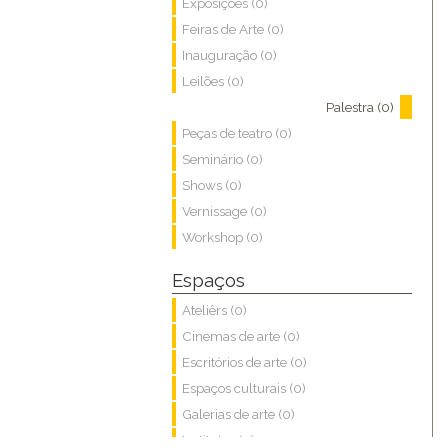
Exposições (0)
Feiras de Arte (0)
Inauguração (0)
Leilões (0)
Palestra (0)
Peças de teatro (0)
Seminário (0)
Shows (0)
Vernissage (0)
Workshop (0)
Espaços
Ateliêrs (0)
Cinemas de arte (0)
Escritórios de arte (0)
Espaços culturais (0)
Galerias de arte (0)
Institutos (0)