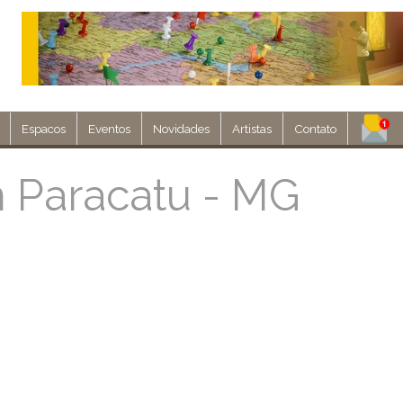
Espacos
Eventos
Novidades
Artistas
Contato
Assine nosso 
m Paracatu - MG
Env