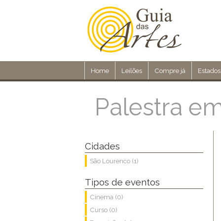
Home
Leilões
Compre já
Estados
Palestra e
Cidades
São Lourenco (1)
Tipos de eventos
Cinema (0)
Curso (0)