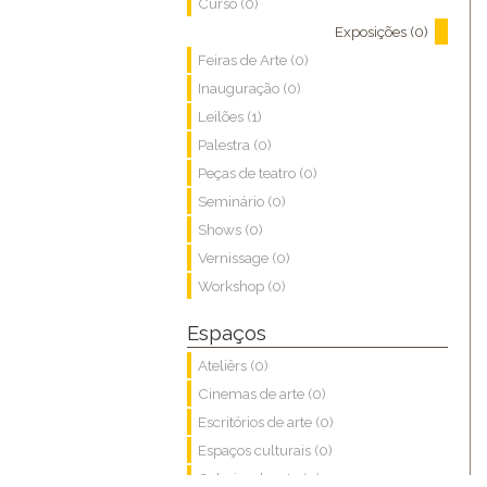
Curso (0)
Exposições (0)
Feiras de Arte (0)
Inauguração (0)
Leilões (1)
Palestra (0)
Peças de teatro (0)
Seminário (0)
Shows (0)
Vernissage (0)
Workshop (0)
Espaços
Ateliêrs (0)
Cinemas de arte (0)
Escritórios de arte (0)
Espaços culturais (0)
Galerias de arte (0)