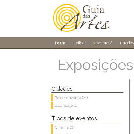
Home
Leilões
Compre já
Estados
Exposições
Cidades
Belo Horizonte (21)
Liberdade (1)
Tipos de eventos
Cinema (0)