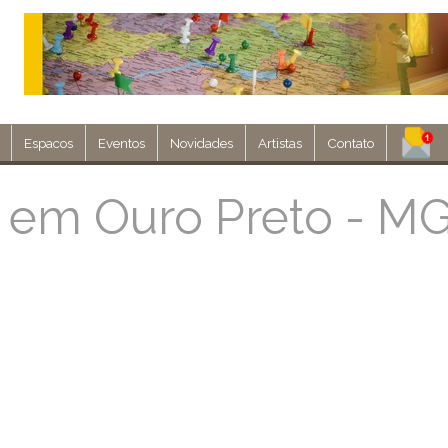
Espacos
Eventos
Novidades
Artistas
Contato
Assine nosso 
 em Ouro Preto - M
Env