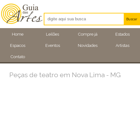
Buscar
Artistas
Home
Leilões
Compre já
Estados
Eventos
Espacos
Eventos
Novidades
Artistas
Locais
Contato
Peças de teatro em Nova Lima - MG