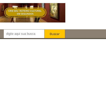
Buscar
Newsletter!
Artistas
Eventos
Locais
iar