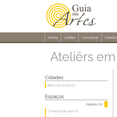
Home
Leilões
Compre já
Estados
Ateliêrs em
Cidades
Belo Horizonte (3)
Espaços
Ateliêrs (0)
Cinemas de arte (0)