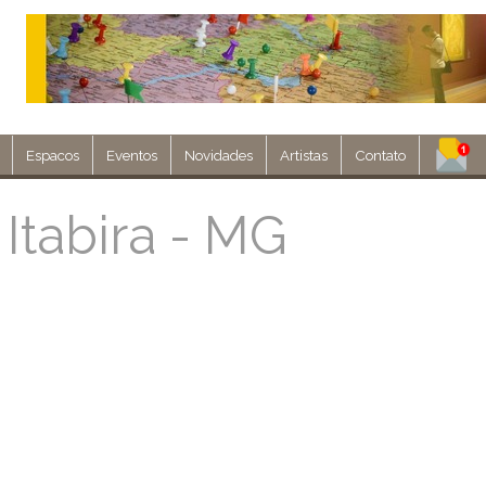
Espacos
Eventos
Novidades
Artistas
Contato
Assine nosso 
 Itabira - MG
Env