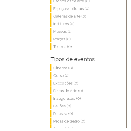
Escritórios de arte (0)
Espaços culturais (0)
Galerias de arte (0)
Institutos (0)
Museus (1)
Praças (0)
Teatros (0)
Tipos de eventos
Cinema (0)
Curso (0)
Exposições (0)
Feiras de Arte (0)
Inauguração (0)
Leilões (0)
Palestra (0)
Peças de teatro (0)
Seminário (0)