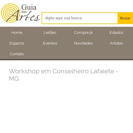
Buscar
Artistas
Home
Leilões
Compre já
Estados
Eventos
Espacos
Eventos
Novidades
Artistas
Locais
Contato
Workshop em Conselheiro Lafaiete -
MG