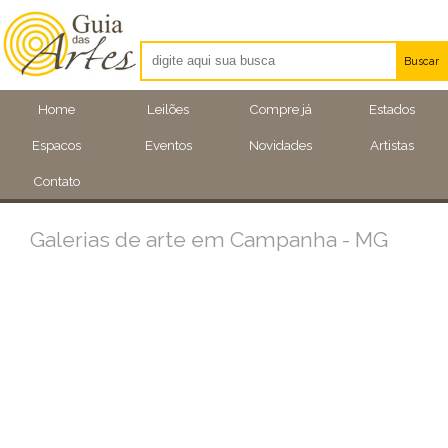
Buscar
Artistas
Home
Leilões
Compre já
Estados
Eventos
Espacos
Eventos
Novidades
Artistas
Locais
Contato
Galerias de arte em Campanha - MG