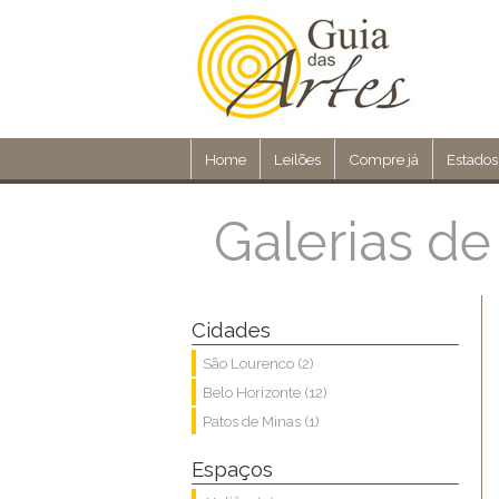
Home
Leilões
Compre já
Estados
Galerias de
Cidades
São Lourenco (2)
Belo Horizonte (12)
Patos de Minas (1)
Espaços