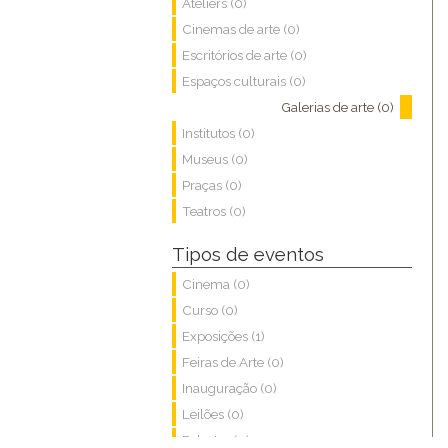
Ateliêrs (0)
Cinemas de arte (0)
Escritórios de arte (0)
Espaços culturais (0)
Galerias de arte (0)
Institutos (0)
Museus (0)
Praças (0)
Teatros (0)
Tipos de eventos
Cinema (0)
Curso (0)
Exposições (1)
Feiras de Arte (0)
Inauguração (0)
Leilões (0)
Palestra (0)