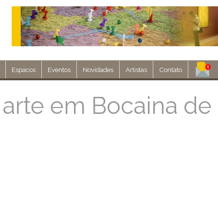
Espacos
Eventos
Novidades
Artistas
Contato
Assine nosso 
 arte em Bocaina de
Env