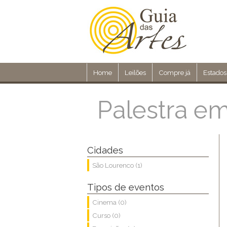
Home
Leilões
Compre já
Estados
Palestra e
Cidades
São Lourenco (1)
Tipos de eventos
Cinema (0)
Curso (0)