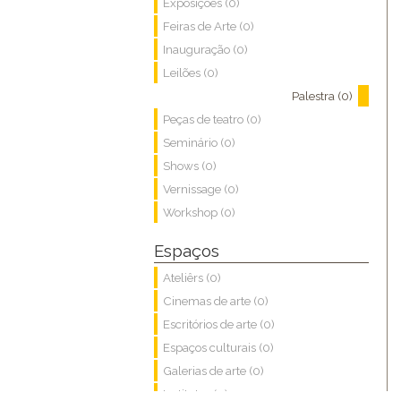
Exposições (0)
Feiras de Arte (0)
Inauguração (0)
Leilões (0)
Palestra (0)
Peças de teatro (0)
Seminário (0)
Shows (0)
Vernissage (0)
Workshop (0)
Espaços
Ateliêrs (0)
Cinemas de arte (0)
Escritórios de arte (0)
Espaços culturais (0)
Galerias de arte (0)
Institutos (0)