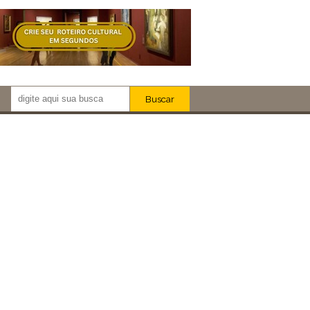
Buscar
Newsletter!
Artistas
Eventos
Locais
iar