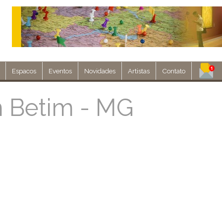
Espacos
Eventos
Novidades
Artistas
Contato
Assine nosso 
m Betim - MG
Env