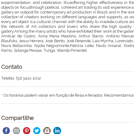
experimentation, and celebration, thusoffering higher effectiveness in t
objects on focusthrough poetical, coherent art trading.Its vast experience
gallery an outpost for contemporary art production in Brazil and in the wor
collection of creators working on different languages and supports, as wel
every art object is a cultural channel with the ability to irradiate culture a
the network of Art collectors and lovers who share the high quality 
gallery.Among the many artists who have exhibited their work at the galle
Amilcar de Castro, Anna Maria Maiolino, Arthur Barrio, Antônio Manue
Blaufuks, Jesus Herrera, José Bento, José Resende, Lais Myrrha, Lorenzato,
Niura Bellavinha, Nydia Negromonte,Patrícia Leite, Paulo Amaral, Rodri
Ramo, Solange Pessoa, Tunga, Wanda Pimentel.
Contato
Telefax: [31] 3411-1012
* Os horários podem variar em função de férias e feriados. Recomendamos li
Compartilhe