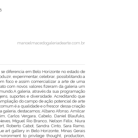
8
manoelmacedogaleriadearte.com.br
se diferencia em Belo Horizonte no estado de
duzir, experimentar, celebrar, possibilitando a
 em foco e assim comercializar a arte de uma
trato com novos valores fizeram da galeria um
mundo.A galeria, através da sua programação
ens, suportes e diversidade. Acreditando que
, ampliação do campo de ação potencial de arte
comum é a qualidade e o frescor dessa criação
la galeria, destacamos; Albano Afonso, Amilcar
im, Carlos Vergara, Cabelo, Daniel Blaufuks,
Neves, Miguel Rio Branco, Nelson Félix, Niura
ert, Roberto Cabot, Sandra Cinto, Sara Ramo,
 art gallery in Belo Horizonte, Minas Gerais
nvironment to privilege thought, production,