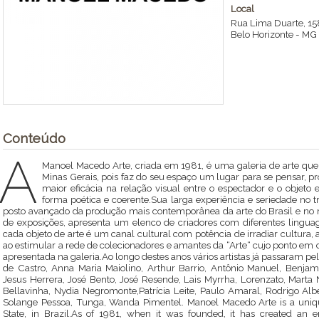
Local
Rua Lima Duarte, 15
Belo Horizonte
-
MG
Conteúdo
A
Manoel Macedo Arte, criada em 1981, é uma galeria de arte que 
Minas Gerais, pois faz do seu espaço um lugar para se pensar, pro
maior eficácia na relação visual entre o espectador e o objeto
forma poética e coerente.Sua larga experiência e seriedade no 
posto avançado da produção mais contemporânea da arte do Brasil e no 
de exposições, apresenta um elenco de criadores com diferentes linguag
cada objeto de arte é um canal cultural com potência de irradiar cultura
ao estimular a rede de colecionadores e amantes da “Arte“ cujo ponto em 
apresentada na galeria.Ao longo destes anos vários artistas já passaram pe
de Castro, Anna Maria Maiolino, Arthur Barrio, Antônio Manuel, Benjam
Jesus Herrera, José Bento, José Resende, Lais Myrrha, Lorenzato, Marta 
Bellavinha, Nydia Negromonte,Patrícia Leite, Paulo Amaral, Rodrigo Alb
Solange Pessoa, Tunga, Wanda Pimentel. Manoel Macedo Arte is a unique
State, in Brazil.As of 1981, when it was founded, it has created an e