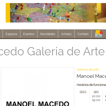
Espacos
Eventos
Novidades
Artistas
Contato
Assine nosso 
edo Galeria de Arte
Env
Galerias de arte
Manoel Mace
Horários de funcion
dom
seg
10:00
19:00