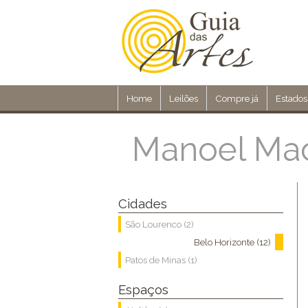
Home
Leilões
Compre já
Estados
Manoel Mac
Cidades
São Lourenco (2)
Belo Horizonte (12)
Patos de Minas (1)
Espaços