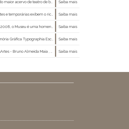
táculos originais ainda em atividade. Também se destaca a grande coleção de desenhos e projetos
Saiba mais
árias exibem o rico acervo do museu.
Saiba mais
gem ao artista plástico Inimá José de Paula.
Saiba mais
tradições que constituem o universo das artes do livro: tipografia, caligrafia, gravura, edição, ilu
Saiba mais
 entre moda , arte e filosofia nos concedeu a ótima entrevista que se segue :
Saiba mais