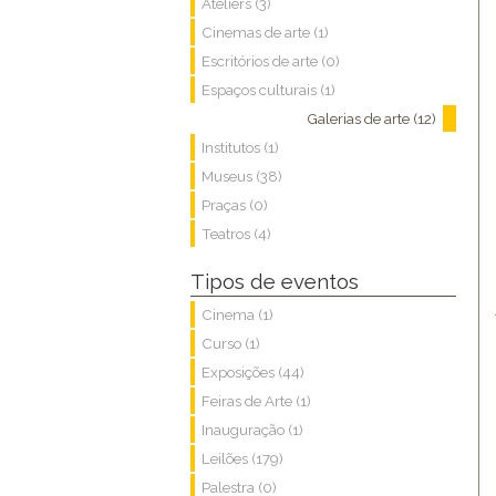
Ateliêrs (3)
Cinemas de arte (1)
Escritórios de arte (0)
Espaços culturais (1)
Galerias de arte (12)
Institutos (1)
Museus (38)
Praças (0)
Teatros (4)
Tipos de eventos
Cinema (1)
Curso (1)
Exposições (44)
Feiras de Arte (1)
Inauguração (1)
Leilões (179)
Palestra (0)