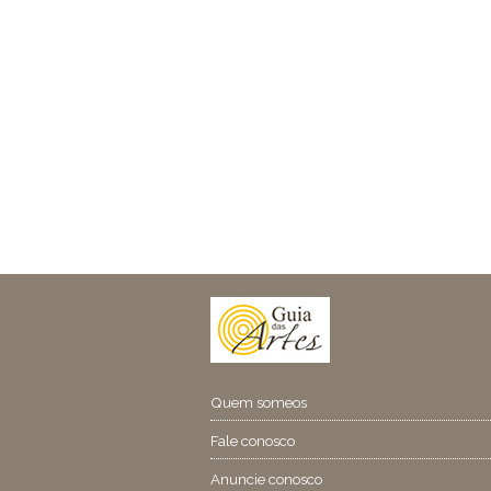
Quem someos
Fale conosco
Anuncie conosco