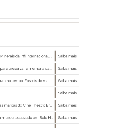
 acervo uma coleção com mais de 500 espécimes de minerais.
Saiba mais
ucação e valorizar a herança cultural mineira.
Saiba mais
o algumas das atrações expostas na rica coleção de paleontologia do museu.
Saiba mais
Saiba mais
marcas do Cine Theatro Brasil.
Saiba mais
u localizado em Belo Horizonte.
Saiba mais