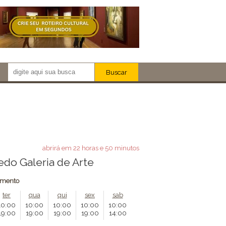
Buscar
Newsletter!
Artistas
Eventos
Locais
iar
abrirá em 22 horas e 50 minutos
do Galeria de Arte
amento
ter
qua
qui
sex
sab
10:00
10:00
10:00
10:00
10:00
19:00
19:00
19:00
19:00
14:00