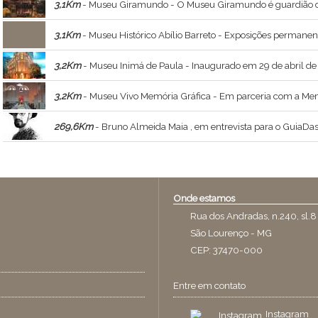
3,1Km
- Museu Giramundo - O Museu Giramundo é guardião do maior acervo de teatro de bonecos das Américas. Ele se distingue de outros similares por estar “vivo”, com grande parte dos espe
3,1Km
- Museu Histórico Abílio Barreto - Exposições permanentes e tempor
3,2Km
- Museu Inimá de Paula - Inaugurado em 29 de abril de 2008, o Museu é uma homena
3,2Km
- Museu Vivo Memória Gráfica - Em parceria com a Memória Gráfica Typographia Escola de Gravura, o Centro Cultural UFMG acolhe um espaço privilegiado para o desenvolvimento de práticas e 
269,6Km
- Bruno Almeida Maia , em entrevista para o GuiaDasArtes - Bruno Almeida Maia , ministrante do curso Constelações Visionárias , a relação
Onde estamos
Rua dos Andradas, n.240, sl.8
São Lourenço - MG
CEP: 37470-000
Entre em contato
Instagram