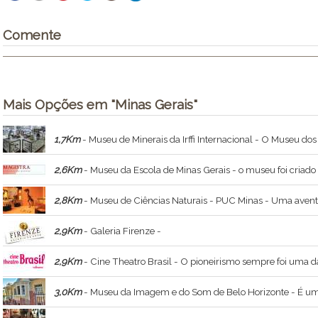
Comente
Mais Opções em "Minas Gerais"
1,7Km
- Museu de Minerais da Irffi Internacional - O Museu dos Minerais da Irffi Internacional, encontra-se em seu
2,6Km
- Museu da Escola de Minas Gerais - o museu foi criado para preservar a memória da ed
2,8Km
- Museu de Ciências Naturais - PUC Minas - Uma aventura no tempo. Fósseis de mamíferos, carapaças de tatu e réplicas de grandes dinossauros sã
2,9Km
- Galeria Firenze -
2,9Km
- Cine Theatro Brasil - O pioneirismo sempre foi uma das 
3,0Km
- Museu da Imagem e do Som de Belo Horizonte - É um muse