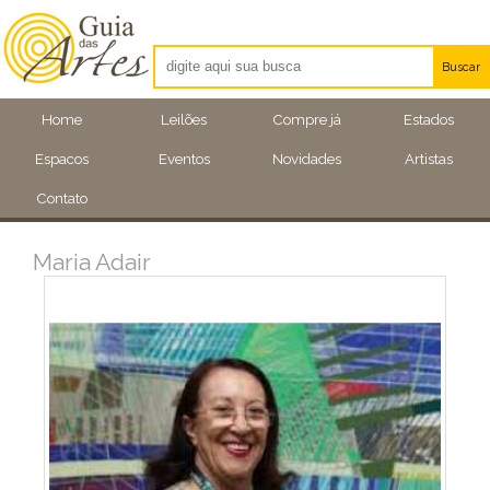
Buscar
Artistas
Home
Leilões
Compre já
Estados
Eventos
Espacos
Eventos
Novidades
Artistas
Locais
Contato
Maria Adair