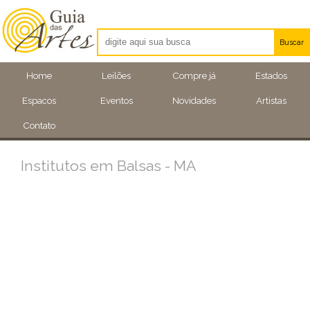
Buscar
Artistas
Home
Leilões
Compre já
Estados
Eventos
Espacos
Eventos
Novidades
Artistas
Locais
Contato
Institutos em Balsas - MA