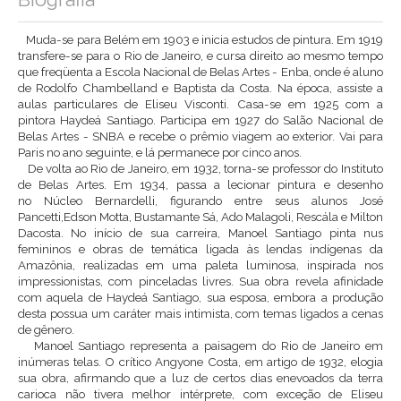
Muda-se para Belém em 1903 e inicia estudos de pintura. Em 1919
transfere-se para o Rio de Janeiro, e cursa direito ao mesmo tempo
que freqüenta a Escola Nacional de Belas Artes - Enba, onde é aluno
de Rodolfo Chambelland e Baptista da Costa. Na época, assiste a
aulas particulares de Eliseu Visconti. Casa-se em 1925 com a
pintora Haydeá Santiago. Participa em 1927 do Salão Nacional de
Belas Artes - SNBA e recebe o prêmio viagem ao exterior. Vai para
Paris no ano seguinte, e lá permanece por cinco anos.
De volta ao Rio de Janeiro, em 1932, torna-se professor do Instituto
de Belas Artes. Em 1934, passa a lecionar pintura e desenho
no Núcleo Bernardelli, figurando entre seus alunos José
Pancetti,Edson Motta, Bustamante Sá, Ado Malagoli, Rescála e Milton
Dacosta. No início de sua carreira, Manoel Santiago pinta nus
femininos e obras de temática ligada às lendas indígenas da
Amazônia, realizadas em uma paleta luminosa, inspirada nos
impressionistas, com pinceladas livres. Sua obra revela afinidade
com aquela de Haydeá Santiago, sua esposa, embora a produção
desta possua um caráter mais intimista, com temas ligados a cenas
de gênero.
Manoel Santiago representa a paisagem do Rio de Janeiro em
inúmeras telas. O crítico Angyone Costa, em artigo de 1932, elogia
sua obra, afirmando que a luz de certos dias enevoados da terra
carioca não tivera melhor intérprete, com exceção de Eliseu