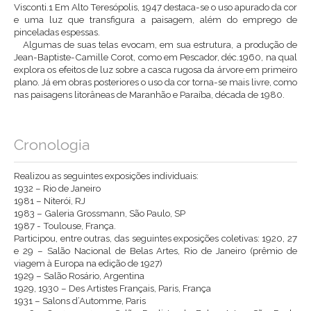
Visconti.1 Em Alto Teresópolis, 1947 destaca-se o uso apurado da cor
e uma luz que transfigura a paisagem, além do emprego de
pinceladas espessas.
Algumas de suas telas evocam, em sua estrutura, a produção de
Jean-Baptiste-Camille Corot, como em Pescador, déc.1960, na qual
explora os efeitos de luz sobre a casca rugosa da árvore em primeiro
plano. Já em obras posteriores o uso da cor torna-se mais livre, como
nas paisagens litorâneas de Maranhão e Paraíba, década de 1980.
Cronologia
Realizou as seguintes exposições individuais:
1932 – Rio de Janeiro
1981 – Niterói, RJ
1983 – Galeria Grossmann, São Paulo, SP
1987 - Toulouse, França.
Participou, entre outras, das seguintes exposições coletivas: 1920, 27
e 29 – Salão Nacional de Belas Artes, Rio de Janeiro (prêmio de
viagem à Europa na edição de 1927)
1929 – Salão Rosário, Argentina
1929, 1930 – Des Artistes Français, Paris, França
1931 – Salons d’Automme, Paris