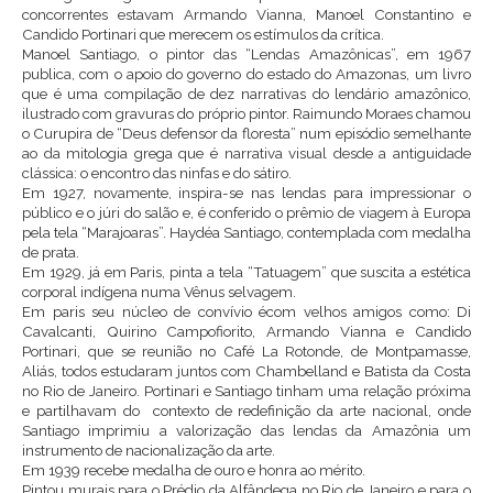
concorrentes estavam Armando Vianna, Manoel Constantino e
Candido Portinari que merecem os estímulos da crítica.
Manoel Santiago, o pintor das “Lendas Amazônicas”, em 1967
publica, com o apoio do governo do estado do Amazonas, um livro
que é uma compilação de dez narrativas do lendário amazônico,
ilustrado com gravuras do próprio pintor. Raimundo Moraes chamou
o Curupira de “Deus defensor da floresta” num episódio semelhante
ao da mitologia grega que é narrativa visual desde a antiguidade
clássica: o encontro das ninfas e do sátiro.
Em 1927, novamente, inspira-se nas lendas para impressionar o
público e o júri do salão e, é conferido o prêmio de viagem à Europa
pela tela “Marajoaras”. Haydéa Santiago, contemplada com medalha
de prata.
Em 1929, já em Paris, pinta a tela “Tatuagem” que suscita a estética
corporal indígena numa Vênus selvagem.
Em paris seu núcleo de convívio écom velhos amigos como: Di
Cavalcanti, Quirino Campofiorito, Armando Vianna e Candido
Portinari, que se reunião no Café La Rotonde, de Montpamasse,
Aliás, todos estudaram juntos com Chambelland e Batista da Costa
no Rio de Janeiro. Portinari e Santiago tinham uma relação próxima
e partilhavam do contexto de redefinição da arte nacional, onde
Santiago imprimiu a valorização das lendas da Amazônia um
instrumento de nacionalização da arte.
Em 1939 recebe medalha de ouro e honra ao mérito.
Pintou murais para o Prédio da Alfândega no Rio de Janeiro e para o