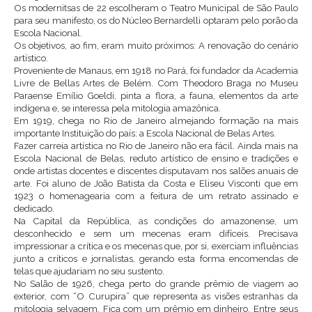
Os modernitsas de 22 escolheram o Teatro Municipal de São Paulo
para seu manifesto, os do Núcleo Bernardelli optaram pelo porão da
Escola Nacional.
Os objetivos, ao fim, eram muito próximos: A renovação do cenário
artístico.
Proveniente de Manaus, em 1918 no Pará, foi fundador da Academia
Livre de Bellas Artes de Belém. Com Theodoro Braga no Museu
Paraense Emílio Goeldi, pinta a flora, a fauna, elementos da arte
indígena e, se interessa pela mitologia amazônica.
Em 1919, chega no Rio de Janeiro almejando formação na mais
importante Instituição do país: a Escola Nacional de Belas Artes.
Fazer carreia artística no Rio de Janeiro não era fácil. Ainda mais na
Escola Nacional de Belas, reduto artístico de ensino e tradições e
onde artistas docentes e discentes disputavam nos salões anuais de
arte. Foi aluno de João Batista da Costa e Eliseu Visconti que em
1923 o homenagearia com a feitura de um retrato assinado e
dedicado.
Na Capital da República, as condições do amazonense, um
desconhecido e sem um mecenas eram difíceis. Precisava
impressionar a crítica e os mecenas que, por si, exerciam influências
junto a críticos e jornalistas, gerando esta forma encomendas de
telas que ajudariam no seu sustento.
No Salão de 1926, chega perto do grande prêmio de viagem ao
exterior, com “O Curupira” que representa as visões estranhas da
mitologia selvagem. Fica com um prêmio em dinheiro. Entre seus