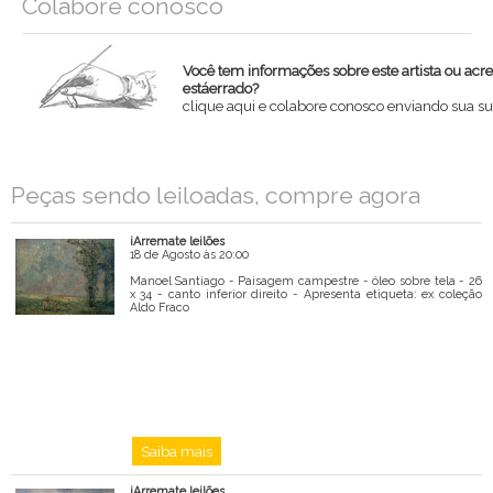
Colabore conosco
Você tem informações sobre este artista ou acr
estáerrado?
clique aqui e colabore conosco enviando sua su
Nome
Peças sendo leiloadas, compre agora
Email
iArremate leilões
Mensagem
18 de Agosto às 20:00
Manoel Santiago - Paisagem campestre - óleo sobre tela - 26
x 34 - canto inferior direito - Apresenta etiqueta: ex coleção
Aldo Fraco
Saiba mais
iArremate leilões