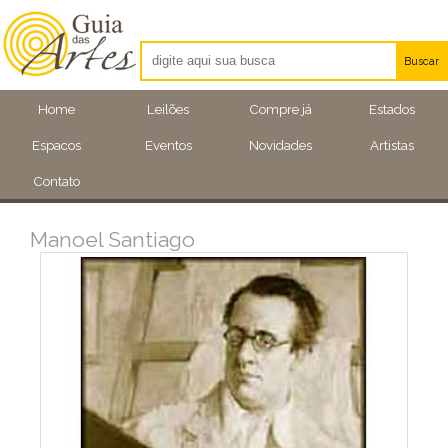
Buscar
Artistas
Home
Leilões
Compre já
Estados
Eventos
Espacos
Eventos
Novidades
Artistas
Locais
Contato
Manoel Santiago