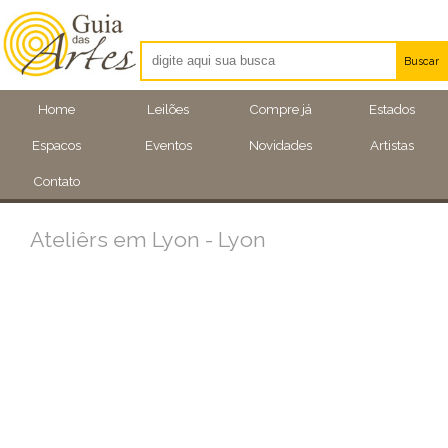
Buscar
Artistas
Home
Leilões
Compre já
Estados
Eventos
Espacos
Eventos
Novidades
Artistas
Locais
Contato
Ateliêrs em Lyon - Lyon