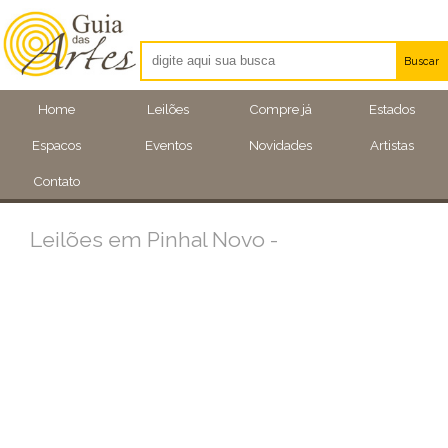
Buscar
Artistas
Home
Leilões
Compre já
Estados
Eventos
Espacos
Eventos
Novidades
Artistas
Locais
Contato
Leilões em Pinhal Novo -