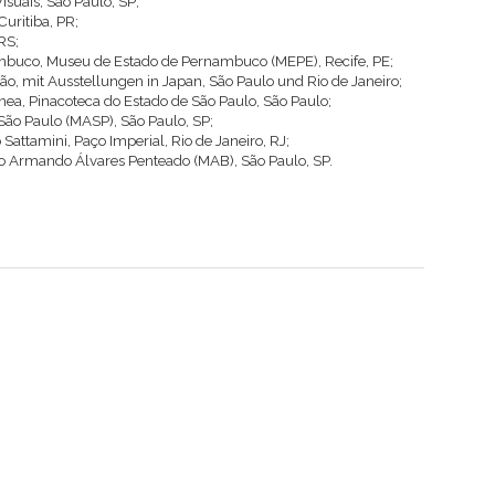
Visuais, São Paulo, SP;
uritiba, PR;
RS;
nambuco, Museu de Estado de Pernambuco (MEPE), Recife, PE;
pão, mit Ausstellungen in Japan, São Paulo und Rio de Janeiro;
nea, Pinacoteca do Estado de São Paulo, São Paulo;
ão Paulo (MASP), São Paulo, SP;
Sattamini, Paço Imperial, Rio de Janeiro, RJ;
o Armando Álvares Penteado (MAB), São Paulo, SP.