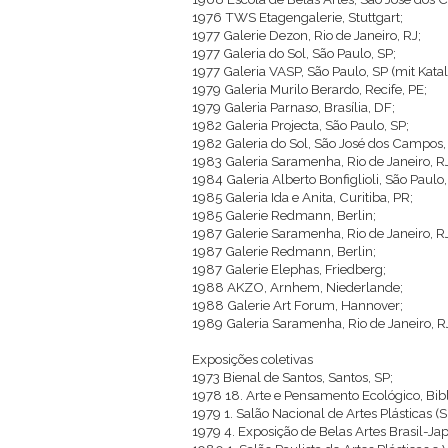
1976 TWS Etagengalerie, Stuttgart;
1977 Galerie Dezon, Rio de Janeiro, RJ;
1977 Galeria do Sol, São Paulo, SP;
1977 Galeria VASP, São Paulo, SP (mit Kata
1979 Galeria Murilo Berardo, Recife, PE;
1979 Galeria Parnaso, Brasília, DF;
1982 Galeria Projecta, São Paulo, SP;
1982 Galeria do Sol, São José dos Campos,
1983 Galeria Saramenha, Rio de Janeiro, RJ
1984 Galeria Alberto Bonfiglioli, São Paulo,
1985 Galeria Ida e Anita, Curitiba, PR;
1985 Galerie Redmann, Berlin;
1987 Galerie Saramenha, Rio de Janeiro, RJ
1987 Galerie Redmann, Berlin;
1987 Galerie Elephas, Friedberg;
1988 AKZO, Arnhem, Niederlande;
1988 Galerie Art Forum, Hannover;
1989 Galeria Saramenha, Rio de Janeiro, R
Exposições coletivas
1973 Bienal de Santos, Santos, SP;
1978 18. Arte e Pensamento Ecológico, Bibl
1979 1. Salão Nacional de Artes Plásticas (S
1979 4. Exposição de Belas Artes Brasil-Ja