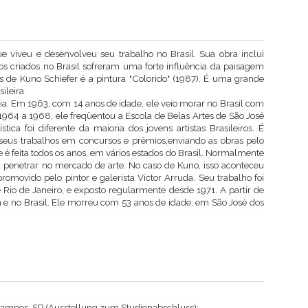
ue viveu e desenvolveu seu trabalho no Brasil. Sua obra inclui
os criados no Brasil sofreram uma forte influência da paisagem
s de Kuno Schiefer é a pintura "Colorido" (1987). É uma grande
ileira.
ia. Em 1963, com 14 anos de idade, ele veio morar no Brasil com
964 a 1968, ele freqüentou a Escola de Belas Artes de São José
tica foi diferente da maioria dos jovens artistas Brasileiros. É
seus trabalhos em concursos e prêmios,enviando as obras pelo
e é feita todos os anos, em vários estados do Brasil. Normalmente
a penetrar no mercado de arte. No caso de Kuno, isso aconteceu
romovido pelo pintor e galerista Victor Arruda. Seu trabalho foi
Rio de Janeiro, e exposto regularmente desde 1971. A partir de
 e no Brasil. Ele morreu com 53 anos de idade, em São José dos
 Campos, SP (Ausstellung zum Studienabschluss);