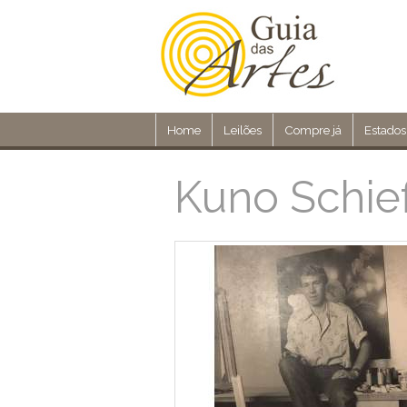
Home
Leilões
Compre já
Estados
Kuno Schie