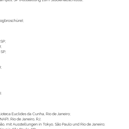
logbroschüre);
 SP;
;
 SP;
;
J.
ioteca Euclides da Cunha, Rio de Janeiro;
NAP), Rio de Janeiro, RJ;
pão, mit Ausstellungen in Tokyo, São Paulo und Rio de Janeiro;