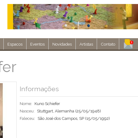
Espacos
Eventos
Novidades
Artistas
Contato
Assine nosso 
fer
Env
Informações
Nome:
Kuno Schiefer
Nasceu:
Stuttgart, Alemanha
(25/05/1948)
Faleceu:
São José dos Campos, SP
(15/05/1992)