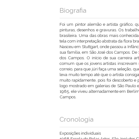
Biografia
Foi um pintor alemão e artista gráfico, q
pinturas, desenhos e gravuras. Os trabalh
brasileira. Uma das obras mais conhecida
tela com interpretação abstrata da flora bras
Nasceu em Stuttgart, onde passou a Infânc
sua família, em São José dos Campos. De 1
dos Campos. O início de sua carreira artís
comum que os jovens artistas inscrevam 
correio, para que júri faça uma seleção, qu
leva muito tempo até que o artista consig
muito rapidamente, pois foi descoberto e p
logo mostrado em galerias de São Paulo e 
1985, ele viveu alternadamente em Berlim
Campos.
Cronologia
Exposições individuais
1968 Escola de Belas Artes, São José dos