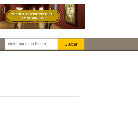
Buscar
Newsletter!
Artistas
Eventos
Locais
iar