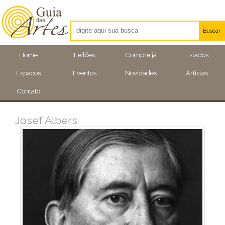
Buscar
Artistas
Home
Leilões
Compre já
Estados
Eventos
Espacos
Eventos
Novidades
Artistas
Locais
Contato
Josef Albers