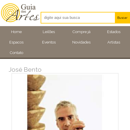
Buscar
Artistas
Home
Leilões
Compre já
Estados
Eventos
Espacos
Eventos
Novidades
Artistas
Locais
Contato
José Bento