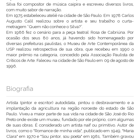
Silva foi compositor de música caipira e escreveu diversos livros,
com muito sabor de narração.
Em 1975 estabeleceu ateliê na cidade de São Paulo. Em 1978 Carlos
Augusto Calil realizou sobre o artista e seu trabalho o curta-
metragem “Quem não conhece o Silva?”.
Em 1986 fez o cenário para a peça teatral Rosa de Cabriúna. Por
ocasião dos seus 80 anos, já havendo sido homenageado por
diversas prefeituras paulistas, o Museu de Arte Contemporânea da
USP realizou retrospectiva de sua obra, que recebeu em 1990 o
maior prêmio na categoria, concedido pela Associação Paulista de
Críticos de Arte. Faleceu na cidade de São Paulo em 09 de agosto de
1996.
Biografia
Artista (pintor e escritor) autodidata, pintou o desbravamento e a
implantação da agricultura na região noroeste do estado de São
Paulo. Viveu a maior parte de sua vida na cidade de São José do Rio
Preto onde existe um museu, fundado por ele próprio, com algumas
de suas obras. É considerado um artista naif ou primitivo. Autor de
livros, como o "Romance de minha vida", publicado em 1949, "Maria
Clara" em 1970 e "Sou pintor, sou poeta" em 1981, Também gravou