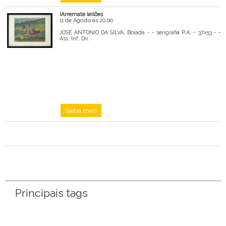
iArremate leilões
11 de Agosto às 20:00
JOSÉ ANTONIO DA SILVA, Boiada - - serigrafia P.A. - 37x53 - -
Ass. Inf. Dir.
Saiba mais
Principais tags