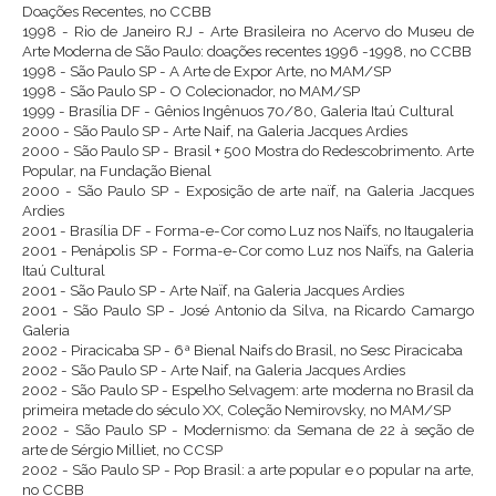
Doações Recentes, no CCBB
1998 - Rio de Janeiro RJ - Arte Brasileira no Acervo do Museu de
Arte Moderna de São Paulo: doações recentes 1996 -1998, no CCBB
1998 - São Paulo SP - A Arte de Expor Arte, no MAM/SP
1998 - São Paulo SP - O Colecionador, no MAM/SP
1999 - Brasília DF - Gênios Ingênuos 70/80, Galeria Itaú Cultural
2000 - São Paulo SP - Arte Naif, na Galeria Jacques Ardies
2000 - São Paulo SP - Brasil + 500 Mostra do Redescobrimento. Arte
Popular, na Fundação Bienal
2000 - São Paulo SP - Exposição de arte naïf, na Galeria Jacques
Ardies
2001 - Brasília DF - Forma-e-Cor como Luz nos Naïfs, no Itaugaleria
2001 - Penápolis SP - Forma-e-Cor como Luz nos Naïfs, na Galeria
Itaú Cultural
2001 - São Paulo SP - Arte Naïf, na Galeria Jacques Ardies
2001 - São Paulo SP - José Antonio da Silva, na Ricardo Camargo
Galeria
2002 - Piracicaba SP - 6ª Bienal Naifs do Brasil, no Sesc Piracicaba
2002 - São Paulo SP - Arte Naif, na Galeria Jacques Ardies
2002 - São Paulo SP - Espelho Selvagem: arte moderna no Brasil da
primeira metade do século XX, Coleção Nemirovsky, no MAM/SP
2002 - São Paulo SP - Modernismo: da Semana de 22 à seção de
arte de Sérgio Milliet, no CCSP
2002 - São Paulo SP - Pop Brasil: a arte popular e o popular na arte,
no CCBB