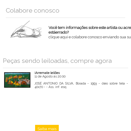
Colabore conosco
Você tem informações sobre este artista ou acr
estáerrado?
clique aqui e colabore conosco enviando sua su
Nome
Peças sendo leiloadas, compre agora
Email
iArremate leilões
Mensagem
11 de Agosto às 20:00
JOSÉ ANTONIO DA SILVA, Boiada - 1993 - óleo sobre tela -
40x70 - - Ass. inf. esq.
Saiba mais