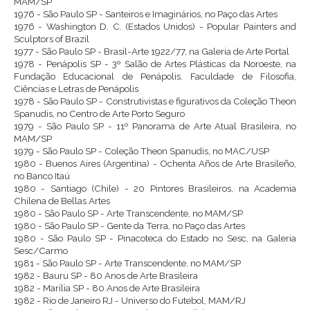
MAM/SP
1976 - São Paulo SP - Santeiros e Imaginários, no Paço das Artes
1976 - Washington D. C. (Estados Unidos) - Popular Painters and
Sculptors of Brazil
1977 - São Paulo SP - Brasil-Arte 1922/77, na Galeria de Arte Portal
1978 - Penápolis SP - 3º Salão de Artes Plásticas da Noroeste, na
Fundação Educacional de Penápolis. Faculdade de Filosofia,
Ciências e Letras de Penápolis
1978 - São Paulo SP - Construtivistas e figurativos da Coleção Theon
Spanudis, no Centro de Arte Porto Seguro
1979 - São Paulo SP - 11º Panorama de Arte Atual Brasileira, no
MAM/SP
1979 - São Paulo SP - Coleção Theon Spanudis, no MAC/USP
1980 - Buenos Aires (Argentina) - Ochenta Años de Arte Brasileño,
no Banco Itaú
1980 - Santiago (Chile) - 20 Pintores Brasileiros, na Academia
Chilena de Bellas Artes
1980 - São Paulo SP - Arte Transcendente, no MAM/SP
1980 - São Paulo SP - Gente da Terra, no Paço das Artes
1980 - São Paulo SP - Pinacoteca do Estado no Sesc, na Galeria
Sesc/Carmo
1981 - São Paulo SP - Arte Transcendente, no MAM/SP
1982 - Bauru SP - 80 Anos de Arte Brasileira
1982 - Marília SP - 80 Anos de Arte Brasileira
1982 - Rio de Janeiro RJ - Universo do Futebol, MAM/RJ