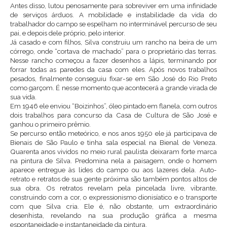
Antes disso, lutou penosamente para sobreviver em uma infinidade
de serviços árduos. A mobilidade e instabilidade da vida do
trabalhador do campo se espelham no interminável percurso de seu
pai, e depois dele próprio, pelo interior.
Já casado e com filhos, Silva construiu um rancho na beira de um
córrego, onde “cortava de machado” para o proprietário das terras.
Nesse rancho começou a fazer desenhos a lápis, terminando por
forrar todas as paredes da casa com eles. Após novos trabalhos
pesados, finalmente conseguiu fixar-se em São José do Rio Preto
como garçom. É nesse momento que acontecerá a grande virada de
sua vida.
Em 1946 ele enviou “Boizinhos”, óleo pintado em flanela, com outros
dois trabalhos para concurso da Casa de Cultura de São José e
ganhou o primeiro prêmio.
Se percurso então meteórico, e nos anos 1950 ele já participava de
Bienais de São Paulo e tinha sala especial na Bienal de Veneza.
Quarenta anos vividos no meio rural paulista deixaram forte marca
na pintura de Silva. Predomina nela a paisagem, onde o homem
aparece entregue às lides do campo ou aos lazeres dela. Auto-
retrato e retratos de sua gente próxima são também pontos altos de
sua obra. Os retratos revelam pela pincelada livre, vibrante,
construindo com a cor, o expressionismo dionisíatico e o transporte
com que Silva cria. Ele é, não obstante, um extraordinário
desenhista, revelando na sua produção gráfica a mesma
espontaneidade e instantaneidade da pintura.