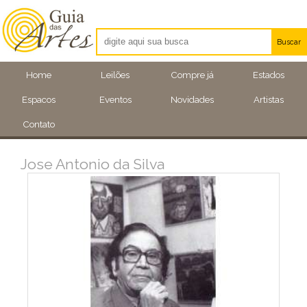
Buscar
Artistas
Home
Leilões
Compre já
Estados
Eventos
Espacos
Eventos
Novidades
Artistas
Locais
Contato
Jose Antonio da Silva