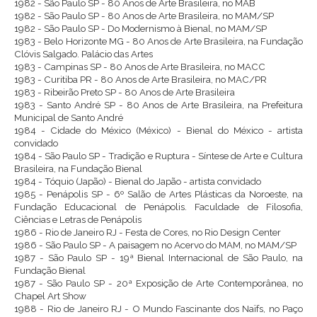
1982 - São Paulo SP - 80 Anos de Arte Brasileira, no MAB
1982 - São Paulo SP - 80 Anos de Arte Brasileira, no MAM/SP
1982 - São Paulo SP - Do Modernismo à Bienal, no MAM/SP
1983 - Belo Horizonte MG - 80 Anos de Arte Brasileira, na Fundação
Clóvis Salgado. Palácio das Artes
1983 - Campinas SP - 80 Anos de Arte Brasileira, no MACC
1983 - Curitiba PR - 80 Anos de Arte Brasileira, no MAC/PR
1983 - Ribeirão Preto SP - 80 Anos de Arte Brasileira
1983 - Santo André SP - 80 Anos de Arte Brasileira, na Prefeitura
Municipal de Santo André
1984 - Cidade do México (México) - Bienal do México - artista
convidado
1984 - São Paulo SP - Tradição e Ruptura - Síntese de Arte e Cultura
Brasileira, na Fundação Bienal
1984 - Tóquio (Japão) - Bienal do Japão - artista convidado
1985 - Penápolis SP - 6º Salão de Artes Plásticas da Noroeste, na
Fundação Educacional de Penápolis. Faculdade de Filosofia,
Ciências e Letras de Penápolis
1986 - Rio de Janeiro RJ - Festa de Cores, no Rio Design Center
1986 - São Paulo SP - A paisagem no Acervo do MAM, no MAM/SP
1987 - São Paulo SP - 19ª Bienal Internacional de São Paulo, na
Fundação Bienal
1987 - São Paulo SP - 20ª Exposição de Arte Contemporânea, no
Chapel Art Show
1988 - Rio de Janeiro RJ - O Mundo Fascinante dos Naïfs, no Paço