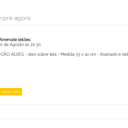
mpre agora
iArremate leilões
10 de Agosto às 20:30
JOÃO ALVES - óleo sobre tela - Medida 33 x 41 cm - Assinado e da
Enviar
Saiba mais