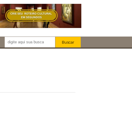
Buscar
Newsletter!
Artistas
Eventos
Locais
iar