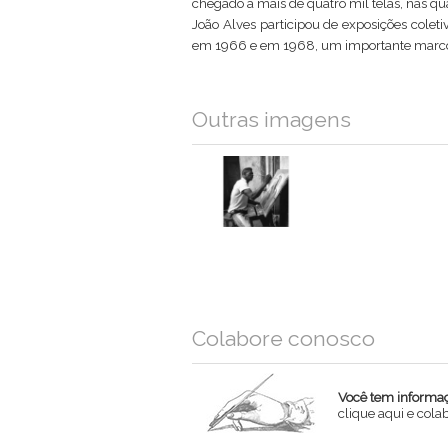
chegado a mais de quatro mil telas, nas quai
João Alves participou de exposições coletiva
em 1966 e em 1968, um importante marco n
Outras imagens
Colabore conosco
Você tem informaçõ
clique aqui e col