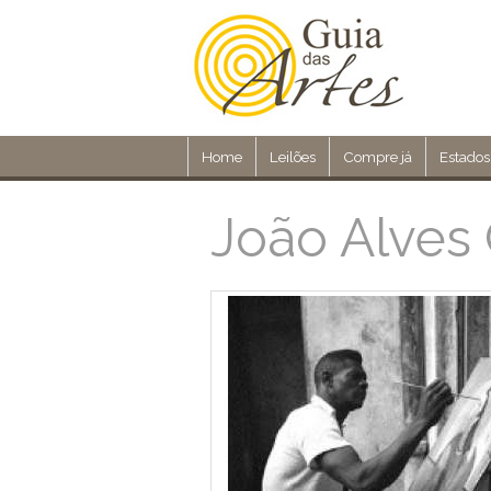
Home
Leilões
Compre já
Estados
João Alves 