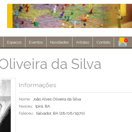
Espacos
Eventos
Novidades
Artistas
Contato
Assine nosso 
Oliveira da Silva
Env
Informações
Nome:
João Alves Oliveira da Silva
Nasceu:
Ipirá, BA
Faleceu:
Salvador, BA
(28/06/1970)