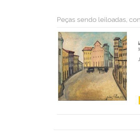
Nome
Peças sendo leiloadas, co
Email
Mensagem