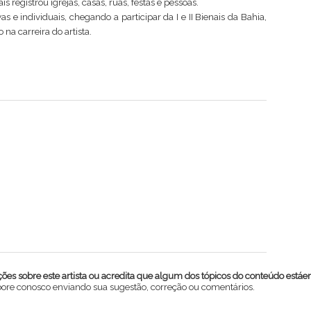
s registrou igrejas, casas, ruas, festas e pessoas.
s e individuais, chegando a participar da I e II Bienais da Bahia,
a carreira do artista.
es sobre este artista ou acredita que algum dos tópicos do conteúdo estáe
abore conosco enviando sua sugestão, correção ou comentários.