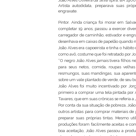
João Alves Oliveira da Silva (Ipirá, BA 1906
Artista autodidata, preparava suas pró
engraxate.
Pintor. Ainda criança foi morar em Salva
completar 19 anos, passou a exercer dive
carregador de caminhão, estivador e engra
desenhava em caixas de papelão quando nã
João Alves era capoeirista e tinha o hábito
como avô, costume que foi retratado por 
“O negro João Alves jamais tivera filho
para seus netos, comida, roupas velhas
resmungos, suas mandingas, sua aparente 
sobre um vale plantado de verde, de seu b
João Alves foi muito incentivado por Jor
primeiro a comprar uma tela pintada por A
Tavares, que em suas crônicas se referia a
Por conta da sua situação de pobreza, Joã
outros artistas para comprar materiais de 
preparar suas próprias tintas. Mesmo ut
produções foram facilmente aceitas e comp
boa aceitação, João Alves passou a prod