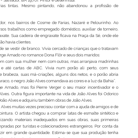
 - Salvador, BA 1970). Pintor e desenhista.
prias tintas. Mesmo pintando, não abandonou a profissão de
dor, nos bairros de Cosme de Farias, Nazaré e Pelourinho. Ao
rsos trabalhos como empregado doméstico, auxiliar de torneiro,
xate. Sua cadeira de engraxate ficava na Praça da Sé, onde ele
o havia clientes.
 de se vestir de branco. Vivia cercado de crianças que o tratavam
Jorge Amado no romance Dona Flôr e seus dois maridos:
s nem com sua mulher nem com outras, mas arranjava madrinhas
 e até cartas de ABC. Vivia num porão ali perto, com seus
brabeza, suas má-criações, alguns dos netos, e o porão abria
uraco, o negro João Alves comandava as cores e a luz da Bahia”.
ge Amado, mas foi Pierre Verger o seu maior incentivador e o
lves. Outra figura importante na vida de João Alves foi Odorico
 João Alves e adquiriu também obras de João Alves.
o Alves muitas vezes precisou contar com a ajuda de amigos e de
pintura. O artista chegou a comprar latas de esmalte sintético e
ilizando materiais inadequados em suas obras, suas primeiras
radas por turistas e colecionadores estrangeiros. Por conta da
uzir em grande quantidade. Estima-se que sua produção tenha