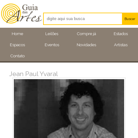
Buscar
Artistas
Home
Leilões
Compre já
Estados
Eventos
Espacos
Eventos
Novidades
Artistas
Locais
Contato
Jean Paul Yvaral