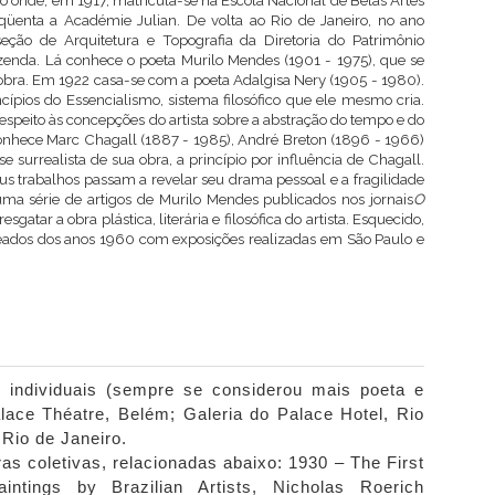
o onde, em 1917, matricula-se na Escola Nacional de Belas Artes
qüenta a Académie Julian. De volta ao Rio de Janeiro, no ano
eção de Arquitetura e Topografia da Diretoria do Patrimônio
azenda. Lá conhece o poeta Murilo Mendes (1901 - 1975), que se
obra. Em 1922 casa-se com a poeta Adalgisa Nery (1905 - 1980).
cípios do Essencialismo, sistema filosófico que ele mesmo cria.
speito às concepções do artista sobre a abstração do tempo e do
nhece Marc Chagall (1887 - 1985), André Breton (1896 - 1966)
ase
surrealista
de sua obra, a princípio por influência de Chagall.
us trabalhos passam a revelar seu drama pessoal e a fragilidade
ma série de artigos de Murilo Mendes publicados nos jornais
O
esgatar a obra plástica, literária e filosófica do artista. Esquecido,
eados dos anos 1960 com exposições realizadas em São Paulo e
 individuais (sempre se considerou mais poeta e
alace Théatre, Belém; Galeria do Palace Hotel, Rio
 Rio de Janeiro.
as coletivas, relacionadas abaixo: 1930 – The First
aintings by Brazilian Artists, Nicholas Roerich