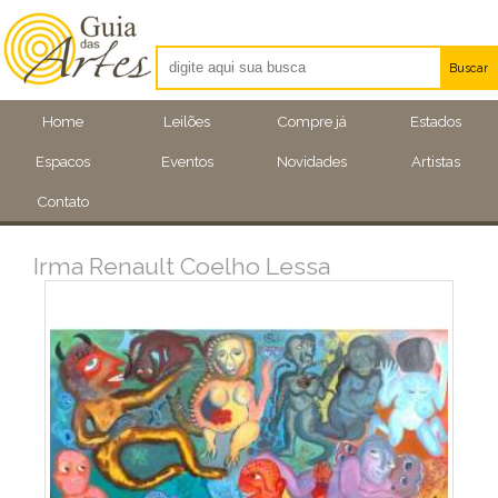
Buscar
Artistas
Home
Leilões
Compre já
Estados
Eventos
Espacos
Eventos
Novidades
Artistas
Locais
Contato
Irma Renault Coelho Lessa