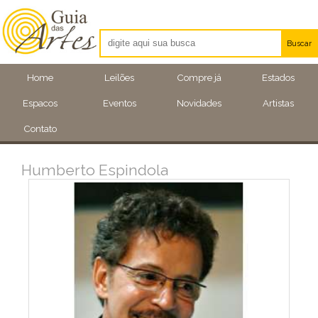
Buscar
Artistas
Home
Leilões
Compre já
Estados
Eventos
Espacos
Eventos
Novidades
Artistas
Locais
Contato
Humberto Espindola