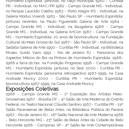
Humberto Espíndola: pinturas, no Paço Municipal 1980 - Curitiba
PR - Individual, no MAC/PR 1982 - Campo Grande MS - Individual,
no Parque Laucídio Coelho 1983 - Porto Alegre RS - Individual, na
Galeria Modus Vivendi 1983 - São Paulo SP - Humberto Espíndola:
pinturas recentes, na Paulo Figueiredo Galeria de Arte 1984 -
Campo Grande MS - Individual, na Itaugaleria 1986 - Campo
Grande MS - Individual, na Galeria ArtCon 1987 - Campo Grande
MS - Humberto Espíndola: 20 anos de bovinocultura, na Fundação
Cultural do Mato Grosso do Sul 1987 - São Paulo SP - Individual, na
Sadalla Galeria de Arte 1990 - Curitiba PR - Individual, na Biblioteca
Museu Guido Viaro 1991 - Rio de Janeiro RJ - Panorama dos
Aspectos Míticos do Boi na Pintura de Humberto Espíndola: 1968-
1988 a farra do boi, na Fundição Progresso 1998 - Campo Grande
MS - Humberto Espíndola: pinturas, no Sesc 2000 - Curitiba PR -
Humberto Espíndola: panorama retrospectivo 1967-1999, na Casa
Andrade Muricy 2000 - Curitiba PR - Humberto Espíndola:
bovinocultura 1967-1999, na Casa Andrade Muricy
Exposições Coletivas
1966 - Campo Grande MS - 1ª Exposição dos Artistas Mato-
Grossenses 1967 - Brasília DF - 4º Salão de Arte Moderna do Distrito
Federal, no Teatro Nacional Cláudio Santoro 1967 - Curitiba PR - 24º
Salão Paranaense de Belas Artes, na Biblioteca Pública do Paraná
1967 - Rio de Janeiro RJ - 16º Salão Nacional de Arte Moderna 1968
- Belo Horizonte MG - 23º Salão de Belas Artes da Cidade de Belo
Horizonte 1968 - Campinas SP - 4º Salão de Arte Contemporânea