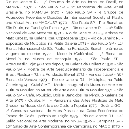
Rio de Janeiro RJ - 7º Resumo de Arte do Jornal do Brasil, no
MAM/RJ 1970 - São Paulo SP - 2º Panorama de Arte Atual
Brasileira, no MAM/SP 1970 - São Paulo SP - 4 Grupos de
Aquisições Recentes e Doações da International Society of Plastic
and Visual Art, no MAC/USP 1970 - São Paulo SP - Pré-Bienal de
São Paulo, na Fundação Bienal 1971 - Rio de Janeiro RJ - 20º Salão
Nacional de Arte Moderna 1971 - Rio de Janeiro RJ - 5 Artistas de
Mato Grosso, na Galeria Ibeu Copacabana 1971 - Rio de Janeiro RJ -
Exposição de Múltiplos, na Petite Galeria 1971 - São Paulo SP - 11ª
Bienal Internacional de São Paulo, na Fundação Bienal - prêmio de
viagem ao exterior 1972 - Medellín (Colômbia) - 3ª Bienal de
Medellín, no Museo de Antioquia 1972 - São Paulo SP -
Arte/Brasil/Hoje: 50 anos depois, na Galeria da Collectio 1972 - São
Paulo SP - Mostra de Arte Sesquicentenário da Independência e
Brasil Plástica - 72, na Fundação Bienal 1972 - Veneza (Itália) - 36ª
Bienal de Veneza 1973 - Rio de Janeiro RJ - Múltiplos, na Petite
Galerie 1974 - Cuiabá MT - Mostra Inaugural do Museu de Arte e de
Cultura Popular, no Museu de Arte e de Cultura Popular 1974 - São
Paulo SP - Café, Poluição, Bois e Bandidos, na Pêndulo Galeria de
Arte 1975 - Cuiabá MT - Panorama das Artes Plásticas de Mato
Grosso, no Museu de Arte e de Cultura Popular 1975 - Goiânia GO -
2º Concurso Nacional de Artes Plásticas da Caixa Econômica do
Estado de Goiás - prêmio aquisição 1975 - Rio de Janeiro RJ - 24º
Salão Nacional de Arte Moderna, no MNBA 1976 - Campinas SP -
10º Salão de Arte Contemporânea de Campinas, no MACC 1976 -