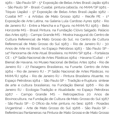
1981 - São Paulo SP - 5ª Exposição de Belas Artes Brasil-Japão 1981
- São Paulo SP - Brasil-Cuiabá: pintura cabocla, no MAM/SP 1981 -
Tóquio (Japão) - 5ª Exposição de Belas Artes Brasil-Japão 1982 -
Cuiabá MT - 4 Artistas de Mato Grosso 1982 - Recife PE - 1ª
Exposição de Arte Latina, na Galeria Lula Cardoso Ayres 1982 - Rio
de Janeiro RJ - Entre a Mancha e a Figura, no MAM/RJ 1983 - Belo
Horizonte MG - Brasil Pintura, na Fundação Clóvis Salgado. Palácio
das Artes 1983 - Campo Grande MS - Mostra Inaugural do Centro de
Cultura Referencial de Mato Grosso do Sul, no Centro de Cultura
Referencial de Mato Grosso do Sul 1983 - Rio de Janeiro RJ - 30
Anos de Arte no Brasil, no Espaço Petrobras 1983 - São Paulo SP -
14º Panorama de Arte Atual Brasileira, no MAM/SP 1984 - Fortaleza
CE - 17º Salão Nacional de Artes Plásticas 1984 - Havana (Cuba) - 1ª
Bienal de Havana, no Museo Nacional de Bellas Artes 1984 - Rio de
Janeiro RJ - 27 Paisagens Brasileiras, na Funarte. Centro de Artes
1984 - Rio de Janeiro RJ - 7º Salão Nacional de Artes Plásticas, no
MAM/RJ 1984 - Rio de Janeiro RJ - Pintura Brasileira Atuante, no
Espaço Petrobras 1984 - São Paulo SP - Tradição e Ruptura: síntese
de arte e cultura brasileiras, na Fundação Bienal 1986 - Rio de
Janeiro RJ - Ecologia-Tradição e Atualidade, no Espaço Petrobras
1987 - Campo Grande MS - Retrospectiva 20 Anos de
Bovinocultura, na Fundação de Cultura de Mato Grosso do Sul 1987
- São Paulo SP - O Ofício da Arte: pintura, no Sesc 1988 - Posadas
(Argentina) - Arte de Mato Grosso do Sul 1988 - São Paulo SP -
Referências Pantaneiras na Pintura de Mato Grosso e de Mato Grosso