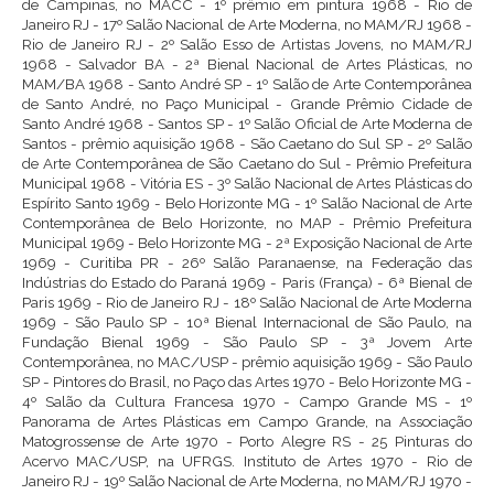
de Campinas, no MACC - 1º prêmio em pintura 1968 - Rio de
Janeiro RJ - 17º Salão Nacional de Arte Moderna, no MAM/RJ 1968 -
Rio de Janeiro RJ - 2º Salão Esso de Artistas Jovens, no MAM/RJ
1968 - Salvador BA - 2ª Bienal Nacional de Artes Plásticas, no
MAM/BA 1968 - Santo André SP - 1º Salão de Arte Contemporânea
de Santo André, no Paço Municipal - Grande Prêmio Cidade de
Santo André 1968 - Santos SP - 1º Salão Oficial de Arte Moderna de
Santos - prêmio aquisição 1968 - São Caetano do Sul SP - 2º Salão
de Arte Contemporânea de São Caetano do Sul - Prêmio Prefeitura
Municipal 1968 - Vitória ES - 3º Salão Nacional de Artes Plásticas do
Espírito Santo 1969 - Belo Horizonte MG - 1º Salão Nacional de Arte
Contemporânea de Belo Horizonte, no MAP - Prêmio Prefeitura
Municipal 1969 - Belo Horizonte MG - 2ª Exposição Nacional de Arte
1969 - Curitiba PR - 26º Salão Paranaense, na Federação das
Indústrias do Estado do Paraná 1969 - Paris (França) - 6ª Bienal de
Paris 1969 - Rio de Janeiro RJ - 18º Salão Nacional de Arte Moderna
1969 - São Paulo SP - 10ª Bienal Internacional de São Paulo, na
Fundação Bienal 1969 - São Paulo SP - 3ª Jovem Arte
Contemporânea, no MAC/USP - prêmio aquisição 1969 - São Paulo
SP - Pintores do Brasil, no Paço das Artes 1970 - Belo Horizonte MG -
4º Salão da Cultura Francesa 1970 - Campo Grande MS - 1º
Panorama de Artes Plásticas em Campo Grande, na Associação
Matogrossense de Arte 1970 - Porto Alegre RS - 25 Pinturas do
Acervo MAC/USP, na UFRGS. Instituto de Artes 1970 - Rio de
Janeiro RJ - 19º Salão Nacional de Arte Moderna, no MAM/RJ 1970 -