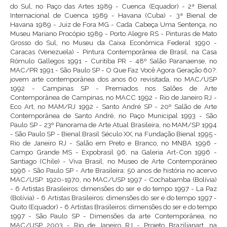
do Sul, no Paço das Artes 1989 - Cuenca (Equador) - 2ª Bienal
Internacional de Cuenca 1989 - Havana (Cuba) - 3ª Bienal de
Havana 1989 - Juiz de Fora MG - Cada Cabeça Uma Sentença, no
Museu Mariano Procópio 1989 - Porto Alegre RS - Pinturas de Mato
Grosso do Sul, no Museu da Caixa Econômica Federal 1990 -
Caracas (Venezuela) - Pintura Contemporânea de Brasil, na Casa
Rómulo Gallegos 1991 - Curitiba PR - 48º Salão Paranaense, no
MAC/PR 1991 - São Paulo SP - O Que Faz Você Agora Geração 60?:
jovem arte contemporânea dos anos 60 revisitada, no MAC/USP
1992 - Campinas SP - Premiados nos Salões de Arte
Contemporânea de Campinas, no MACC 1992 - Rio de Janeiro RJ -
Eco Art, no MAM/RJ 1992 - Santo André SP - 20º Salão de Arte
Contemporânea de Santo André, no Paço Municipal 1993 - São
Paulo SP - 23º Panorama de Arte Atual Brasileira, no MAM/SP 1994
- São Paulo SP - Bienal Brasil Século XX, na Fundação Bienal 1995 -
Rio de Janeiro RJ - Salão em Preto e Branco, no MNBA 1996 -
Campo Grande MS - Expobrasil 96, na Galeria Art-Con 1996 -
Santiago (Chile) - Viva Brasil, no Museo de Arte Contemporáneo
1996 - São Paulo SP - Arte Brasileira: 50 anos de história no acervo
MAC/USP: 1920-1970, no MAC/USP 1997 - Cochabamba (Bolívia)
- 6 Artistas Brasileiros: dimensões do ser e do tempo 1997 - La Paz
(Bolívia) - 6 Artistas Brasileiros: dimensões do ser e do tempo 1997 -
Quito (Equador) - 6 Artistas Brasileiros: dimensões do ser e do tempo
1997 - São Paulo SP - Dimensões da arte Contemporânea, no
MAC/USP 2003 - Rio de Janeiro RJ - Projeto Brazilianart, na