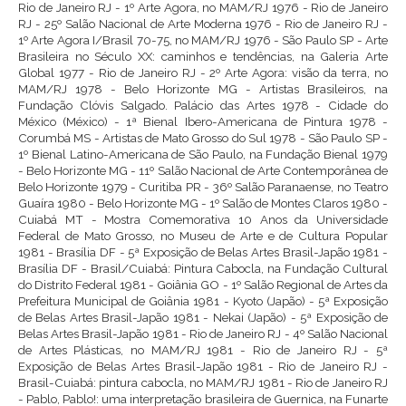
Rio de Janeiro RJ - 1º Arte Agora, no MAM/RJ 1976 - Rio de Janeiro
RJ - 25º Salão Nacional de Arte Moderna 1976 - Rio de Janeiro RJ -
1º Arte Agora I/Brasil 70-75, no MAM/RJ 1976 - São Paulo SP - Arte
Brasileira no Século XX: caminhos e tendências, na Galeria Arte
Global 1977 - Rio de Janeiro RJ - 2º Arte Agora: visão da terra, no
MAM/RJ 1978 - Belo Horizonte MG - Artistas Brasileiros, na
Fundação Clóvis Salgado. Palácio das Artes 1978 - Cidade do
México (México) - 1ª Bienal Ibero-Americana de Pintura 1978 -
Corumbá MS - Artistas de Mato Grosso do Sul 1978 - São Paulo SP -
1º Bienal Latino-Americana de São Paulo, na Fundação Bienal 1979
- Belo Horizonte MG - 11º Salão Nacional de Arte Contemporânea de
Belo Horizonte 1979 - Curitiba PR - 36º Salão Paranaense, no Teatro
Guaíra 1980 - Belo Horizonte MG - 1º Salão de Montes Claros 1980 -
Cuiabá MT - Mostra Comemorativa 10 Anos da Universidade
Federal de Mato Grosso, no Museu de Arte e de Cultura Popular
1981 - Brasília DF - 5ª Exposição de Belas Artes Brasil-Japão 1981 -
Brasília DF - Brasil/Cuiabá: Pintura Cabocla, na Fundação Cultural
do Distrito Federal 1981 - Goiânia GO - 1º Salão Regional de Artes da
Prefeitura Municipal de Goiânia 1981 - Kyoto (Japão) - 5ª Exposição
de Belas Artes Brasil-Japão 1981 - Nekai (Japão) - 5ª Exposição de
Belas Artes Brasil-Japão 1981 - Rio de Janeiro RJ - 4º Salão Nacional
de Artes Plásticas, no MAM/RJ 1981 - Rio de Janeiro RJ - 5ª
Exposição de Belas Artes Brasil-Japão 1981 - Rio de Janeiro RJ -
Brasil-Cuiabá: pintura cabocla, no MAM/RJ 1981 - Rio de Janeiro RJ
- Pablo, Pablo!: uma interpretação brasileira de Guernica, na Funarte