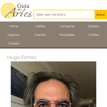
Buscar
Artistas
Home
Leilões
Compre já
Estados
Eventos
Espacos
Eventos
Novidades
Artistas
Locais
Contato
Hugo Fortes