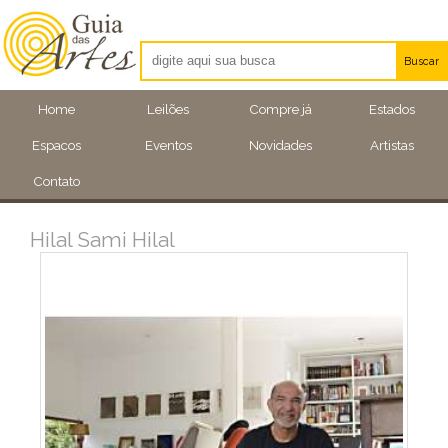
Buscar
Artistas
Home
Leilões
Compre já
Estados
Eventos
Espacos
Eventos
Novidades
Artistas
Locais
Contato
Hilal Sami Hilal