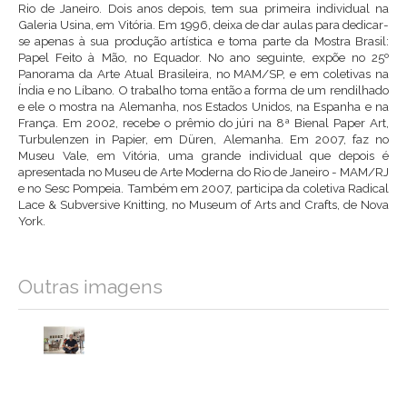
Rio de Janeiro. Dois anos depois, tem sua primeira individual na
Galeria Usina, em Vitória. Em 1996, deixa de dar aulas para dedicar-
se apenas à sua produção artística e toma parte da Mostra Brasil:
Papel Feito à Mão, no Equador. No ano seguinte, expõe no 25º
Panorama da Arte Atual Brasileira, no MAM/SP, e em coletivas na
Índia e no Líbano. O trabalho toma então a forma de um rendilhado
e ele o mostra na Alemanha, nos Estados Unidos, na Espanha e na
França. Em 2002, recebe o prêmio do júri na 8ª Bienal Paper Art,
Turbulenzen in Papier, em Düren, Alemanha. Em 2007, faz no
Museu Vale, em Vitória, uma grande individual que depois é
apresentada no Museu de Arte Moderna do Rio de Janeiro - MAM/RJ
e no Sesc Pompeia. Também em 2007, participa da coletiva Radical
Lace & Subversive Knitting, no Museum of Arts and Crafts, de Nova
York.
Outras imagens