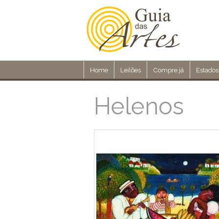
Home
Leilões
Compre já
Estados
Helenos