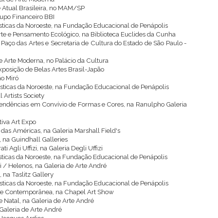
 Atual Brasileira, no MAM/SP
rupo Financeiro BBI
ásticas da Noroeste, na Fundação Educacional de Penápolis
Arte e Pensamento Ecológico, na Biblioteca Euclides da Cunha
 Paço das Artes e Secretaria de Cultura do Estado de São Paulo -
de Arte Moderna, no Palácio da Cultura
xposição de Belas Artes Brasil-Japão
ão Miró
ásticas da Noroeste, na Fundação Educacional de Penápolis
 Artists Society
 Tendências em Convívio de Formas e Cores, na Ranulpho Galeria
tiva Art Expo
 das Américas, na Galeria Marshall Field's
, na Guindhall Galleries
ti Agli Uffizi, na Galeria Degli Uffizi
ásticas da Noroeste, na Fundação Educacional de Penápolis
i / Helenos, na Galeria de Arte André
 na Taslitz Gallery
ásticas da Noroeste, na Fundação Educacional de Penápolis
rte Contemporânea, na Chapel Art Show
e Natal, na Galeria de Arte André
Galeria de Arte André