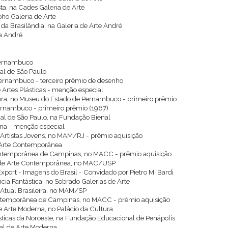
ta, na Cades Galeria de Arte
pho Galeria de Arte
 da Brasilândia, na Galeria de Arte André
ia André
 Pernambuco
nal de São Paulo
Pernambuco - terceiro prêmio de desenho
 Artes Plásticas - menção especial
tura, no Museu do Estado de Pernambuco - primeiro prêmio
Pernambuco - primeiro prêmio (1967)
nal de São Paulo, na Fundação Bienal
rna - menção especial
e Artistas Jovens, no MAM/RJ - prêmio aquisição
e Arte Contemporânea
ontemporânea de Campinas, no MACC - prêmio aquisição
m de Arte Contemporânea, no MAC/USP
 Export - Imagens do Brasil - Convidado por Pietro M. Bardi
cia Fantástica, no Sobrado Galerias de Arte
 Atual Brasileira, no MAM/SP
ontemporânea de Campinas, no MACC - prêmio aquisição
de Arte Moderna, no Palácio da Cultura
ásticas da Noroeste, na Fundação Educacional de Penápolis
nal de Arte Moderna