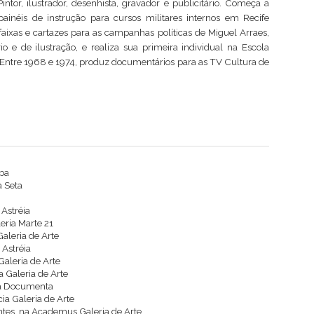
ntor, ilustrador, desenhista, gravador e publicitário. Começa a
painéis de instrução para cursos militares internos em Recife
ixas e cartazes para as campanhas políticas de Miguel Arraes,
io e de ilustração, e realiza sua primeira individual na Escola
. Entre 1968 e 1974, produz documentários para as TV Cultura de
nba
a Seta
 Astréia
leria Marte 21
Galeria de Arte
 Astréia
Galeria de Arte
a Galeria de Arte
ria Documenta
a Galeria de Arte
ntes, na Academus Galeria de Arte