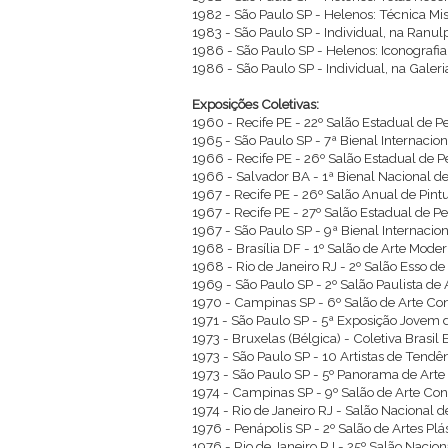
1982 - São Paulo SP - Helenos: Técnica Mis
1983 - São Paulo SP - Individual, na Ranul
1986 - São Paulo SP - Helenos: Iconografia
1986 - São Paulo SP - Individual, na Galer
Exposições Coletivas:
1960 - Recife PE - 22º Salão Estadual de
1965 - São Paulo SP - 7ª Bienal Internacio
1966 - Recife PE - 26º Salão Estadual de 
1966 - Salvador BA - 1ª Bienal Nacional de
1967 - Recife PE - 26º Salão Anual de Pin
1967 - Recife PE - 27º Salão Estadual de 
1967 - São Paulo SP - 9ª Bienal Internacio
1968 - Brasília DF - 1º Salão de Arte Mode
1968 - Rio de Janeiro RJ - 2º Salão Esso d
1969 - São Paulo SP - 2º Salão Paulista d
1970 - Campinas SP - 6º Salão de Arte C
1971 - São Paulo SP - 5ª Exposição Jove
1973 - Bruxelas (Bélgica) - Coletiva Brasil
1973 - São Paulo SP - 10 Artistas de Tendên
1973 - São Paulo SP - 5º Panorama de Arte
1974 - Campinas SP - 9º Salão de Arte C
1974 - Rio de Janeiro RJ - Salão Nacional 
1976 - Penápolis SP - 2º Salão de Artes Pl
1976 - Rio de Janeiro RJ - 25º Salão Nacio