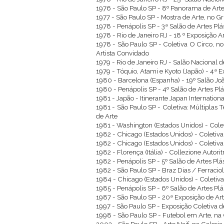
1976 - São Paulo SP - 8º Panorama de Arte
1977 - São Paulo SP - Mostra de Arte, no G
1978 - Penápolis SP - 3ª Salão de Artes Pl
1978 - Rio de Janeiro RJ - 18 º Exposição 
1978 - São Paulo SP - Coletiva O Circo, no
Artista Convidado
1979 - Rio de Janeiro RJ - Salão Nacional 
1979 - Tóquio, Atami e Kyoto (Japão) - 4ª E
1980 - Barcelona (Espanha) - 19º Salão Jo
1980 - Penápolis SP - 4º Salão de Artes Pl
1981 - Japão - Itinerante Japan International
1981 - São Paulo SP - Coletiva: Múltiplas
de Arte
1981 - Washington (Estados Unidos) - Cole
1982 - Chicago (Estados Unidos) - Coletiva
1982 - Chicago (Estados Unidos) - Coletiva
1982 - Florença (Itália) - Collezione Autoritra
1982 - Penápolis SP - 5º Salão de Artes Pl
1982 - São Paulo SP - Braz Dias / Ferraciol
1984 - Chicago (Estados Unidos) - Coletiva,
1985 - Penápolis SP - 6º Salão de Artes Pl
1987 - São Paulo SP - 20ª Exposição de A
1997 - São Paulo SP - Exposição Coletiva d
1998 - São Paulo SP - Futebol em Arte, na 