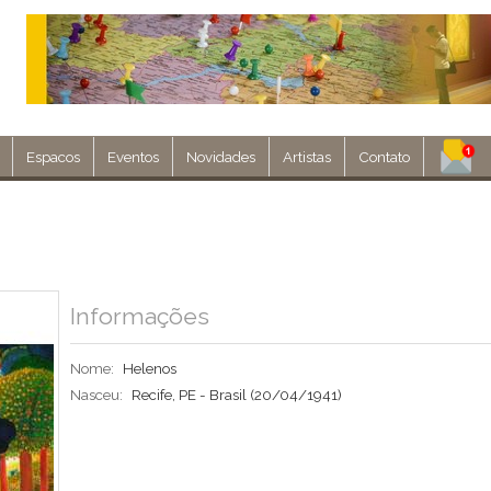
Espacos
Eventos
Novidades
Artistas
Contato
Assine nosso 
Env
Informações
Nome:
Helenos
Nasceu:
Recife, PE - Brasil
(20/04/1941)