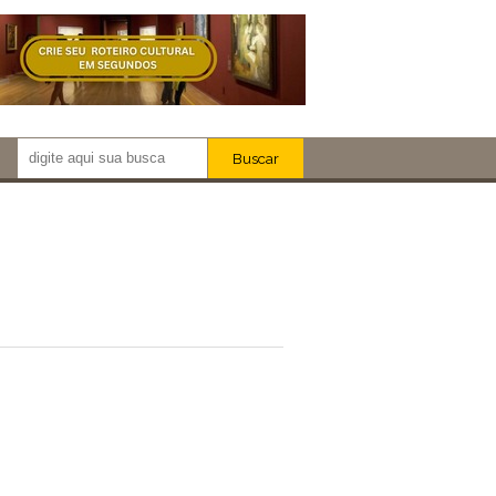
Buscar
Newsletter!
Artistas
Eventos
Locais
iar