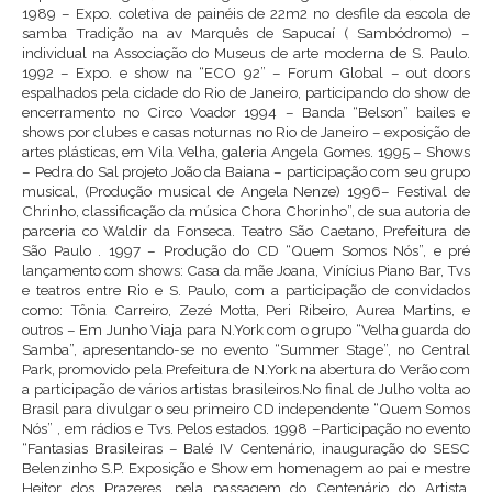
1989 – Expo. coletiva de painéis de 22m2 no desfile da escola de
samba Tradição na av Marquês de Sapucaí ( Sambódromo) –
individual na Associação do Museus de arte moderna de S. Paulo.
1992 – Expo. e show na “ECO 92” – Forum Global – out doors
espalhados pela cidade do Rio de Janeiro, participando do show de
encerramento no Circo Voador 1994 – Banda “Belson” bailes e
shows por clubes e casas noturnas no Rio de Janeiro – exposição de
artes plásticas, em Vila Velha, galeria Angela Gomes. 1995 – Shows
– Pedra do Sal projeto João da Baiana – participação com seu grupo
musical, (Produção musical de Angela Nenze) 1996– Festival de
Chrinho, classificação da música Chora Chorinho”, de sua autoria de
parceria co Waldir da Fonseca. Teatro São Caetano, Prefeitura de
São Paulo . 1997 – Produção do CD “Quem Somos Nós”, e pré
lançamento com shows: Casa da mãe Joana, Vinícius Piano Bar, Tvs
e teatros entre Rio e S. Paulo, com a participação de convidados
como: Tônia Carreiro, Zezé Motta, Peri Ribeiro, Aurea Martins, e
outros – Em Junho Viaja para N.York com o grupo “Velha guarda do
Samba”, apresentando-se no evento “Summer Stage”, no Central
Park, promovido pela Prefeitura de N.York na abertura do Verão com
a participação de vários artistas brasileiros.No final de Julho volta ao
Brasil para divulgar o seu primeiro CD independente “Quem Somos
Nós” , em rádios e Tvs. Pelos estados. 1998 –Participação no evento
“Fantasias Brasileiras – Balé IV Centenário, inauguração do SESC
Belenzinho S.P. Exposição e Show em homenagem ao pai e mestre
Heitor dos Prazeres, pela passagem do Centenário do Artista,