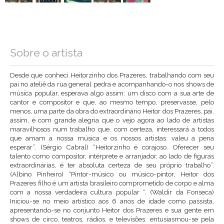
Sobre o artista
Desde que conheci Heitorzinho dos Prazeres, trabalhando com seu
pai no ateliê da rua general pedra e acompanhando-o nos shows de
música popular, esperava algo assim: um disco com a sua arte de
cantor e compositor e que, ao mesmo tempo, preservasse, pelo
menos, uma parte da obra do extraordinário Heitor dos Prazeres, pai.
assim, é com grande alegria que o vejo agora ao lado de artistas
maravilhosos num trabalho que, com certeza, interessará a todos
que amam a nossa música e os nossos artistas. valeu a pena
esperar”. (Sérgio Cabral) “Heitorzinho é corajoso. Oferecer seu
talento como compositor, intérprete e arranjador, ao lado de figuras
extraordinárias, é ter absoluta certeza de seu próprio trabalho”.
(Albino Pinheiro) “Pintor-músico ou músico-pintor, Heitor dos
Prazeres filho é um artista brasileiro comprometido de corpo e alma
com a nossa verdadeira cultura popular “. (Waldir da Fonseca)
Iniciou-se no meio artístico aos 6 anos de idade como passista,
apresentando-se no conjunto Heitor dos Prazeres e sua gente em
shows de circo, teatros, rádios, e televisões. entusiasmou-se pela