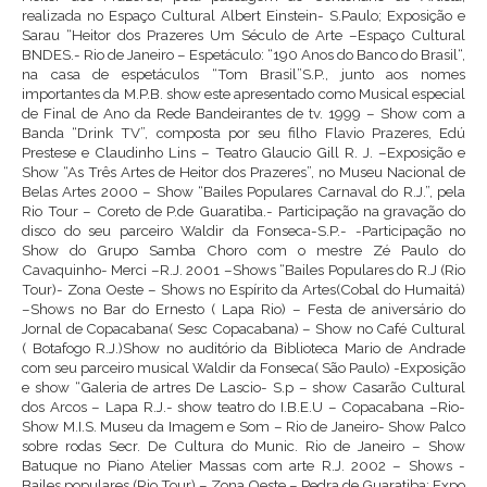
realizada no Espaço Cultural Albert Einstein- S.Paulo; Exposição e
Sarau “Heitor dos Prazeres Um Século de Arte –Espaço Cultural
BNDES.- Rio de Janeiro – Espetáculo: “190 Anos do Banco do Brasil“,
na casa de espetáculos “Tom Brasil”S.P., junto aos nomes
importantes da M.P.B. show este apresentado como Musical especial
de Final de Ano da Rede Bandeirantes de tv. 1999 – Show com a
Banda “Drink TV”, composta por seu filho Flavio Prazeres, Edú
Prestese e Claudinho Lins – Teatro Glaucio Gill R. J. –Exposição e
Show “As Três Artes de Heitor dos Prazeres”, no Museu Nacional de
Belas Artes 2000 – Show “Bailes Populares Carnaval do R.J.”, pela
Rio Tour – Coreto de P.de Guaratiba.- Participação na gravação do
disco do seu parceiro Waldir da Fonseca-S.P.- -Participação no
Show do Grupo Samba Choro com o mestre Zé Paulo do
Cavaquinho- Merci –R.J. 2001 –Shows “Bailes Populares do R.J (Rio
Tour)- Zona Oeste – Shows no Espírito da Artes(Cobal do Humaitá)
–Shows no Bar do Ernesto ( Lapa Rio) – Festa de aniversário do
Jornal de Copacabana( Sesc Copacabana) – Show no Café Cultural
( Botafogo R.J.)Show no auditório da Biblioteca Mario de Andrade
com seu parceiro musical Waldir da Fonseca( São Paulo) -Exposição
e show “Galeria de artres De Lascio- S.p – show Casarão Cultural
dos Arcos – Lapa R.J.- show teatro do I.B.E.U – Copacabana –Rio-
Show M.I.S. Museu da Imagem e Som – Rio de Janeiro- Show Palco
sobre rodas Secr. De Cultura do Munic. Rio de Janeiro – Show
Batuque no Piano Atelier Massas com arte R.J. 2002 – Shows -
Bailes populares (Rio Tour) – Zona Oeste – Pedra de Guaratiba; Expo