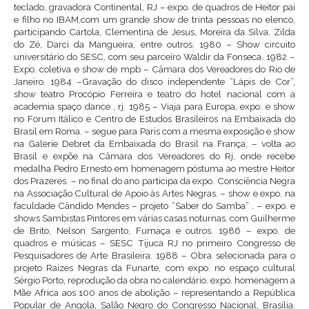
teclado, gravadora Continental, RJ – expo. de quadros de Heitor pai
e filho no IBAM,com um grande show de trinta pessoas no elenco,
participando Cartola, Clementina de Jesus, Moreira da Silva, Zilda
do Zé, Darci da Mangueira, entre outros. 1980 – Show circuito
universitário do SESC, com seu parceiro Waldir da Fonseca. 1982 –
Expo. coletiva e show de mpb – Câmara dos Vereadores do Rio de
Janeiro. 1984 –Gravação do disco independente “Lápis de Cor”,
show teatro Procópio Ferreira e teatro do hotel nacional com a
academia spaço dance , rj. 1985 – Viaja para Europa, expo. e show
no Forum Itálico e Centro de Estudos Brasileiros na Embaixada do
Brasil em Roma. – segue para Paris com a mesma exposição e show
na Galerie Debret da Embaixada do Brasil na França, – volta ao
Brasil e expõe na Câmara dos Vereadores do Rj, onde recebe
medalha Pedro Ernesto em homenagem póstuma ao mestre Heitor
dos Prazeres. – no final do ano participa da expo. Consciência Negra
na Associação Cultural de Apoio às Artes Negras. – show e expo. na
faculdade Cândido Mendes – projeto ”Saber do Samba” . – expo. e
shows Sambistas Pintores em várias casas noturnas, com Guilherme
de Brito, Nelson Sargento, Fumaça e outros. 1986 – expo. de
quadros e músicas – SESC Tijuca RJ no primeiro Congresso de
Pesquisadores de Arte Brasileira. 1988 – Obra selecionada para o
projeto Raízes Negras da Funarte, com expo. no espaço cultural
Sérgio Porto, reprodução da obra no calendário. expo. homenagem a
Mãe Africa aos 100 anos de abolição – representando a República
Popular de Angola, Salão Negro do Congresso Nacional, Brasília.