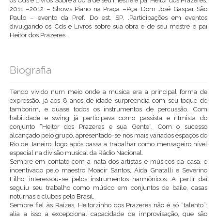
2011 –2012 – Shows Piano na Praça –Pça. Dom José Gaspar São
Paulo – evento da Pref. Do est. SP. .Participações em eventos
divulgando os Cds e Livros sobre sua obra e de seu mestre e pai
Heitor dos Prazeres.
Biografia
Tendo vivido num meio onde a música era a principal forma de
expressão, já aos 8 anos de idade surpreendia com seu toque de
tamborim, e quase todos os instrumentos de percussão. Com
habilidade e swing já participava como passista e ritmista do
conjunto “Heitor dos Prazeres e sua Gente”. Com o sucesso
alcançado pelo grupo, apresentado-se nos mais variados espaços do
Rio de Janeiro, logo após passa a trabalhar como mensageiro nível
especial na divisão musical da Rádio Nacional.
Sempre em contato com a nata dos artistas e músicos da casa, e
incentivado pelo maestro Moacir Santos, Aída Gnatalli e Severino
Filho, interessou-se pelos instrumentos harmônicos. A partir daí
seguiu seu trabalho como músico em conjuntos de baile, casas
noturnas e clubes pelo Brasil.
Sempre fiel às Raízes, Heitorzinho dos Prazeres não é só “talento”:
alia a isso a excepcional capacidade de improvisação, que são