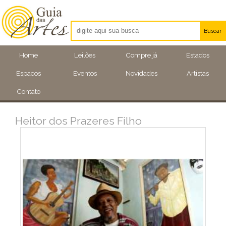
Buscar
Artistas
Home
Leilões
Compre já
Estados
Eventos
Espacos
Eventos
Novidades
Artistas
Locais
Contato
Heitor dos Prazeres Filho