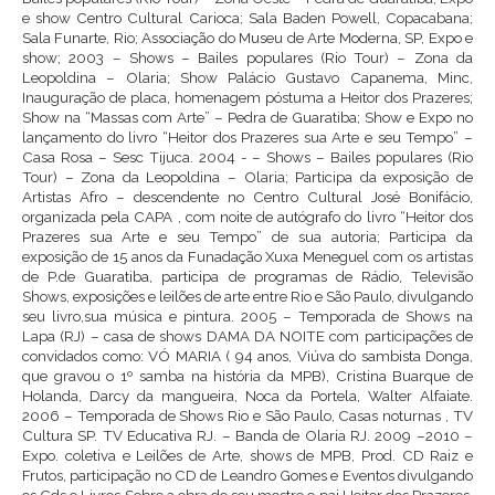
e show Centro Cultural Carioca; Sala Baden Powell, Copacabana;
Sala Funarte, Rio; Associação do Museu de Arte Moderna, SP, Expo e
show; 2003 – Shows – Bailes populares (Rio Tour) – Zona da
Leopoldina – Olaria; Show Palácio Gustavo Capanema, Minc,
Inauguração de placa, homenagem póstuma a Heitor dos Prazeres;
Show na “Massas com Arte” – Pedra de Guaratiba; Show e Expo no
lançamento do livro “Heitor dos Prazeres sua Arte e seu Tempo” –
Casa Rosa – Sesc Tijuca. 2004 - – Shows – Bailes populares (Rio
Tour) – Zona da Leopoldina – Olaria; Participa da exposição de
Artistas Afro – descendente no Centro Cultural José Bonifácio,
organizada pela CAPA , com noite de autógrafo do livro “Heitor dos
Prazeres sua Arte e seu Tempo” de sua autoria; Participa da
exposição de 15 anos da Funadação Xuxa Meneguel com os artistas
de P.de Guaratiba, participa de programas de Rádio, Televisão
Shows, exposições e leilões de arte entre Rio e São Paulo, divulgando
seu livro,sua música e pintura. 2005 – Temporada de Shows na
Lapa (RJ) – casa de shows DAMA DA NOITE com participações de
convidados como: VÓ MARIA ( 94 anos, Viúva do sambista Donga,
que gravou o 1º samba na história da MPB), Cristina Buarque de
Holanda, Darcy da mangueira, Noca da Portela, Walter Alfaiate.
2006 – Temporada de Shows Rio e São Paulo, Casas noturnas , TV
Cultura SP. TV Educativa RJ. – Banda de Olaria RJ. 2009 –2010 –
Expo. coletiva e Leilões de Arte, shows de MPB, Prod. CD Raiz e
Frutos, participação no CD de Leandro Gomes e Eventos divulgando
os Cds e Livros Sobre a obra de seu mestre e pai Heitor dos Prazeres.