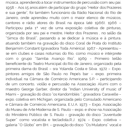
música, aprendendo a tocar instrumentos de percussão com seu pai.
1958 - Aos 15 anos além de participar do grupo “Heitor dos Prazeres
e sua gente”, foi também funcionário da Rádio Nacional do Rio de
Janeiro, onde aprendeu muito com o maior elenco de músicos,
cantores e rádio atores do Brasil na época (até 1966). 1966 –
Participou pela 1ª vez de uma exposição coletiva de pinturas,
organizada por seu pai e mestre, Heitor dos Prazeres , no salão da
“Simca do Brasil”, passando a se dedicar à música e à pintura.
atuando também na gravação do disco Coral de Prata do Instituto
Benjamim Constant (gravadora Toda América). 1967 - Apresentou –
se em clubes e casas noturnas do Rio, como músico e intérprete
com o grupo “Samba Avanço Rio”. 1969 - Primeiro leilão
beneficiente do Teatro Municipal do Rio de Janeiro, organizado pela
primeira dama do Brasil – sra Yolanda Costa e Silva. 1972 – Expo.
pintores amigos de São Paulo no Pepe’s bar – expo. primeira
individual na Câmara de Comércio Americana S.P. – participando
de um concerto, violão e percussão na Associaçào Alumi com o
maestro George Garber, diretor da “Indian University of music of
Miami – gravação do disco “os Kandomblés “, gravadora Caravelle –
expo. coletiva em Michigan, organizada pelo Consulado Americano
e Câmara de Comércio Americana, E.U.A. 1973 – Expo, Associação
do Museu de Arte Moderna de S. Paulo – expo. e show na Associação
do Ministério Público de S. Paulo - gravação do disco “Juventude
Super” como vocalista e tecladista,R.J. 1974 – Expo. coletiva –
galeria “O Globo” em BH. – gravação do disco ”Os Mulatons” vocal e