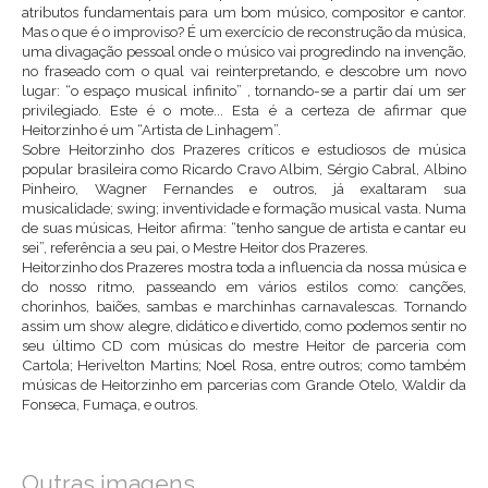
atributos fundamentais para um bom músico, compositor e cantor.
Mas o que é o improviso? É um exercício de reconstrução da música,
uma divagação pessoal onde o músico vai progredindo na invenção,
no fraseado com o qual vai reinterpretando, e descobre um novo
lugar: “o espaço musical infinito” , tornando-se a partir daí um ser
privilegiado. Este é o mote... Esta é a certeza de afirmar que
Heitorzinho é um “Artista de Linhagem”.
Sobre Heitorzinho dos Prazeres críticos e estudiosos de música
popular brasileira como Ricardo Cravo Albim, Sérgio Cabral, Albino
Pinheiro, Wagner Fernandes e outros, já exaltaram sua
musicalidade; swing; inventividade e formação musical vasta. Numa
de suas músicas, Heitor afirma: “tenho sangue de artista e cantar eu
sei”, referência a seu pai, o Mestre Heitor dos Prazeres.
Heitorzinho dos Prazeres mostra toda a influencia da nossa música e
do nosso ritmo, passeando em vários estilos como: canções,
chorinhos, baiões, sambas e marchinhas carnavalescas. Tornando
assim um show alegre, didático e divertido, como podemos sentir no
seu último CD com músicas do mestre Heitor de parceria com
Cartola; Herivelton Martins; Noel Rosa, entre outros; como também
músicas de Heitorzinho em parcerias com Grande Otelo, Waldir da
Fonseca, Fumaça, e outros.
Outras imagens