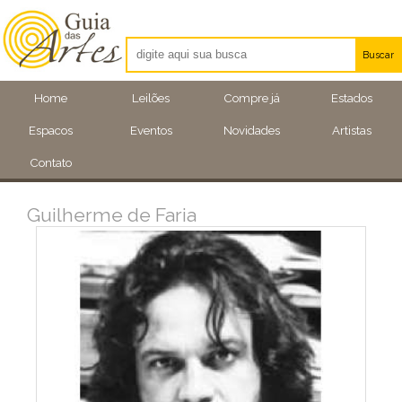
Buscar
Artistas
Home
Leilões
Compre já
Estados
Eventos
Espacos
Eventos
Novidades
Artistas
Locais
Contato
Guilherme de Faria