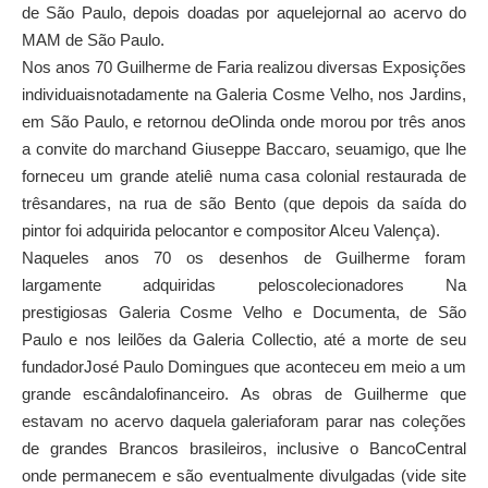
de São Paulo, depois doadas por aquelejornal ao acervo do
MAM de São Paulo.
Nos anos 70 Guilherme de Faria realizou diversas Exposições
individuaisnotadamente na Galeria Cosme Velho, nos Jardins,
em São Paulo, e retornou deOlinda onde morou por três anos
a convite do marchand Giuseppe Baccaro, seuamigo, que lhe
forneceu um grande ateliê numa casa colonial restaurada de
trêsandares, na rua de são Bento (que depois da saída do
pintor foi adquirida pelocantor e compositor Alceu Valença).
Naqueles anos 70 os desenhos de Guilherme foram
largamente adquiridas peloscolecionadores Na
prestigiosas Galeria Cosme Velho e Documenta, de São
Paulo e nos leilões da Galeria Collectio, até a morte de seu
fundadorJosé Paulo Domingues que aconteceu em meio a um
grande escândalofinanceiro. As obras de Guilherme que
estavam no acervo daquela galeriaforam parar nas coleções
de grandes Brancos brasileiros, inclusive o BancoCentral
onde permanecem e são eventualmente divulgadas (vide site