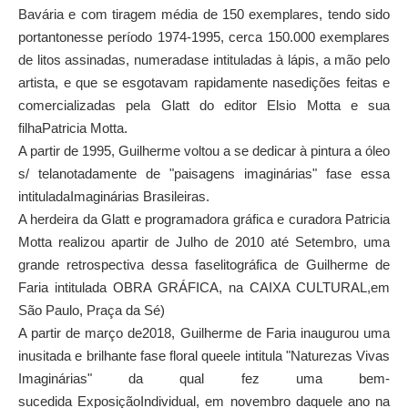
Bavária e com tiragem média de 150 exemplares, tendo sido
portantonesse período 1974-1995, cerca 150.000 exemplares
de litos assinadas, numeradase intituladas à lápis, a mão pelo
artista, e que se esgotavam rapidamente nasedições feitas e
comercializadas pela Glatt do editor Elsio Motta e sua
filhaPatricia Motta.
A partir de 1995, Guilherme voltou a se dedicar à pintura a óleo
s/ telanotadamente de "paisagens imaginárias" fase essa
intituladaImaginárias Brasileiras.
A herdeira da Glatt e programadora gráfica e curadora Patricia
Motta realizou apartir de Julho de 2010 até Setembro, uma
grande retrospectiva dessa faselitográfica de Guilherme de
Faria intitulada OBRA GRÁFICA, na CAIXA CULTURAL,em
São Paulo, Praça da Sé)
A partir de março de2018, Guilherme de Faria inaugurou uma
inusitada e brilhante fase floral queele intitula "Naturezas Vivas
Imaginárias" da qual fez uma bem-
sucedida ExposiçãoIndividual, em novembro daquele ano na