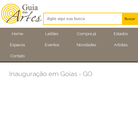
Buscar
Artistas
Home
Leilões
Compre já
Estados
Eventos
Espacos
Eventos
Novidades
Artistas
Locais
Contato
Inauguração em Goias - GO