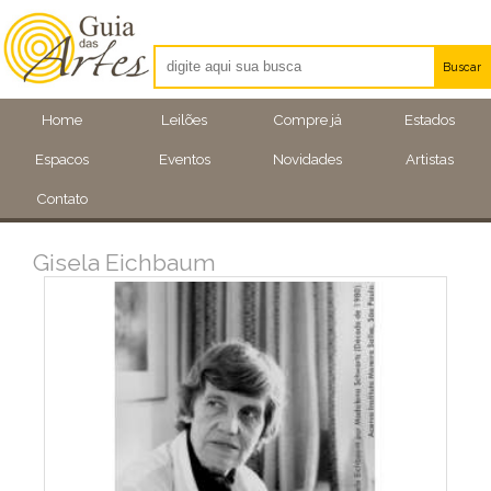
Buscar
Artistas
Home
Leilões
Compre já
Estados
Eventos
Espacos
Eventos
Novidades
Artistas
Locais
Contato
Gisela Eichbaum