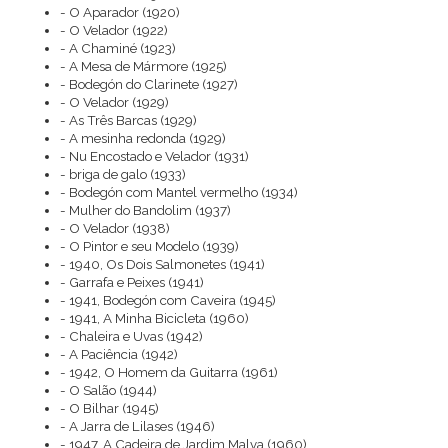
- O Aparador (1920)
- O Velador (1922)
- A Chaminé (1923)
- A Mesa de Mármore (1925)
- Bodegón do Clarinete (1927)
- O Velador (1929)
- As Três Barcas (1929)
- A mesinha redonda (1929)
- Nu Encostado e Velador (1931)
- briga de galo (1933)
- Bodegón com Mantel vermelho (1934)
- Mulher do Bandolim (1937)
- O Velador (1938)
- O Pintor e seu Modelo (1939)
- 1940, Os Dois Salmonetes (1941)
- Garrafa e Peixes (1941)
- 1941, Bodegón com Caveira (1945)
- 1941, A Minha Bicicleta (1960)
- Chaleira e Uvas (1942)
- A Paciência (1942)
- 1942, O Homem da Guitarra (1961)
- O Salão (1944)
- O Bilhar (1945)
- A Jarra de Lilases (1946)
- 1947, A Cadeira de Jardim Malva (1960)