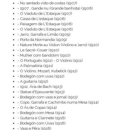
- Nu sentado visto de costas (1907)
- 1907 , Gande nu (Grande banhista) (1908)
- O Viaduto de L'Estaque (1907)
- Casas de L'estaque (1908)
- Paisagem de L'Estaque (1908)
- O Viaduto de L'Estaque (1908)
- Jarro, Garrafa e Limão (1909)
- Porto da Normandia (1909)
- Nature Morte au Violon (Violino e Jarro) (1910)
- Le Sacré-Couer (1910)
- Mulher com bandolim (1910)
- O Português (1911) - O Violino (1911)
- A Palmatória (1911)
- O Violino, Mozart, Kubelick (1912)
- Bodegón com uvas (1912)
- A guitarra (1912)
- 1912, Ária de Bach (1913)
- Statue d'Epouvante (1913)
- Bodegón com vaso e jornal (1913)
- Copo, Garrafa e Cachimbo numa Mesa (1914)
- O Ás de Copas (1914)
- Bodegón com Mesa (1914)
- Guitarra e Clarinete (1918)
- Bodegón com Uvas (1918)
- Vaso e Pêra (1918)