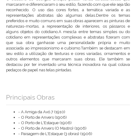
marcaram e diferenciaram o seu estilo, fazendo com que ele seja tão
reconhecido. O uso das cores fortes, a temática variada e as
representações abstratas são algumas delas.Dentre os temas
preferidos e muito comuns em suas obras aparecem as pinturas de
naturezas-mortas, a representação de interiores, os pássaros e
alguns objetos do cotidiano.A mescla entre temas simples ou do
cotidiano em representações complexas e abstratas fizeram com
que sua obra ganhasse uma personalidade própria e muito
associada ao impressionismo e cubismo.Também se destacam em
seu estilo a utilização de texturas e cores variadas, ornamentos e
outros elementos que marcaram suas obras. Ele também se
destacou por ter inventado uma técnica inovadora na qual colava
pedaços de papel nas telas pintadas.
Principais Obras
- A Amiga da Avó.7 (1910)
- O Porto de Anvers (1906)
- O Porto de L'Estaque (1906)
- O Porto de Anvers (O Mastro) (1906)
- Paisagem de L'Estaque (3 obras) (1906)