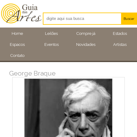
Buscar
Artistas
Home
Leilões
Compre já
Estados
Eventos
Espacos
Eventos
Novidades
Artistas
Locais
Contato
George Braque