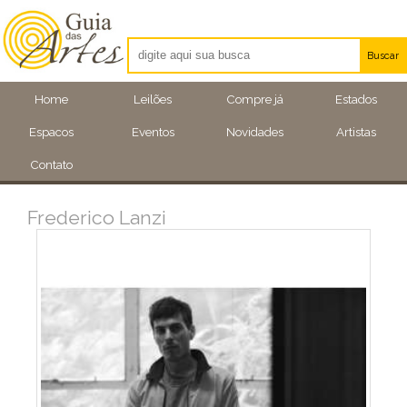
Buscar
Artistas
Home
Leilões
Compre já
Estados
Eventos
Espacos
Eventos
Novidades
Artistas
Locais
Contato
Frederico Lanzi