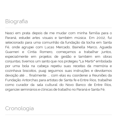
Biografia
Nasci em prata depois de me mudar com minha família para o
Paraná, estudei artes visuais e também música. Em 2002, fui
selecionado para uma comunhão da fundação da tocha em Santa
Fé, onde agrupei com Lucas Mercado, Bainella Marco, Agueda
Guarneri e Cintia Romero, começamos a trabalhar juntos,
especialmente em projetos de gestão e também em obras
conjuntas, tivemos um santo que nos protegeu "La Martir" embolada
por uma bola na cabeça repetiu suas receitas da memória e
cozinhava biscoitos, puajj seguimos suas instruções e devotamos
devoção até ... finalmente ... com elas eu coordenei a Reuniões da
Fundação Antorchas para artistas de Santa fe e Entre Rios, trabalhei
como curador da sala cultural do Novo Banco de Entre Ríos,
organizei seminários e clínicas de trabalho no Paraná e Santa Fé,
Cronologia