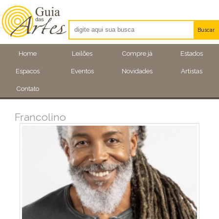
Buscar
Artistas
Home
Leilões
Compre já
Estados
Eventos
Espacos
Eventos
Novidades
Artistas
Locais
Contato
Francolino