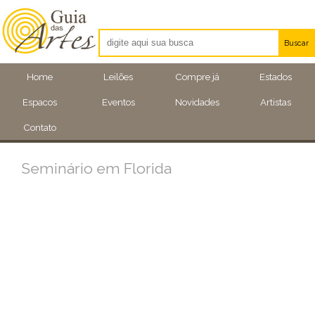
Buscar
Artistas
Home
Leilões
Compre já
Estados
Eventos
Espacos
Eventos
Novidades
Artistas
Locais
Contato
Seminário em Florida