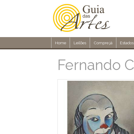
Home
Leilões
Compre já
Estados
Fernando C