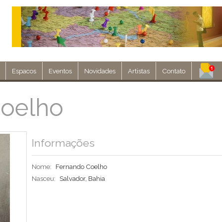
Espacos
Eventos
Novidades
Artistas
Contato
Assine nosso 
oelho
Env
Informações
Nome:
Fernando Coelho
Nasceu:
Salvador, Bahia