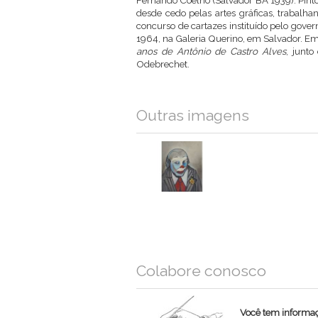
Fernando Coelho (Salvador BA 1939). Pintor, 
desde cedo pelas artes gráficas, trabalh
concurso de cartazes instituído pelo gover
1964, na Galeria Querino, em Salvador. Em 1
anos de Antônio de Castro Alves
, junto
Odebrechet.
Outras imagens
Colabore conosco
Você tem informaçõ