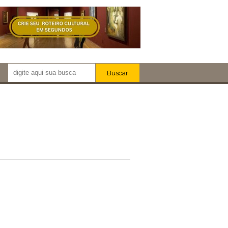
Buscar
Newsletter!
Artistas
Eventos
Locais
iar