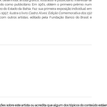
desenhista, artista gráfico, ilustrador e publicitário. Interessa-se
ando como publicitário. Em 1961, obtém o primeiro prêmio num
no do Estado da Bahia. Faz sua primeira exposição individual em
997, ilustra o livro
Castro Alves: Edição Comemorativa dos 150
 com outros artistas, editado pela Fundação Banco do Brasil e
es sobre este artista ou acredita que algum dos tópicos do conteúdo estáe