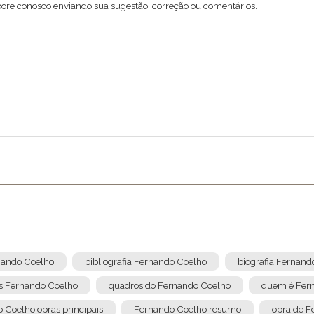
abore conosco enviando sua sugestão, correção ou comentários.
Enviar
rnando Coelho
bibliografia Fernando Coelho
biografia Fernand
s Fernando Coelho
quadros do Fernando Coelho
quem é Fer
 Coelho obras principais
Fernando Coelho resumo
obra de F