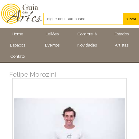
Buscar
Artistas
Home
Leilões
Compre já
Estados
Eventos
Espacos
Eventos
Novidades
Artistas
Locais
Contato
Felipe Morozini