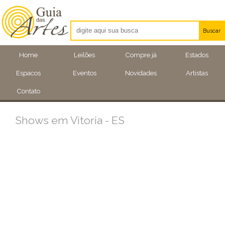
Buscar
Artistas
Home
Leilões
Compre já
Estados
Eventos
Espacos
Eventos
Novidades
Artistas
Locais
Contato
Shows em Vitoria - ES